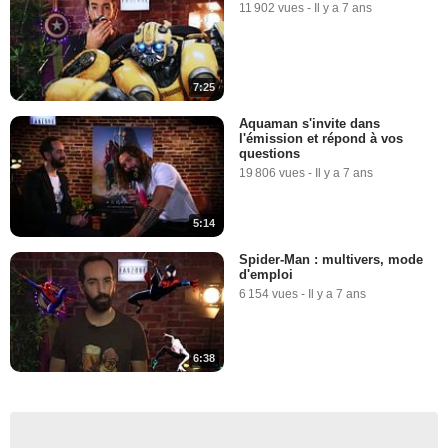
11 902 vues
-
Il y a 7 ans
7:25
Aquaman s'invite dans
l'émission et répond à vos
questions
19 806 vues
-
Il y a 7 ans
5:14
Spider-Man : multivers, mode
d'emploi
6 154 vues
-
Il y a 7 ans
6:38