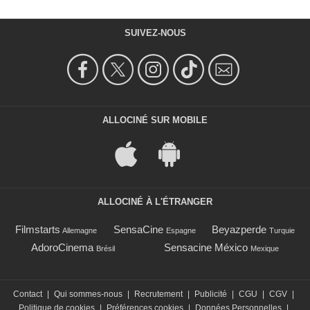
SUIVEZ-NOUS
ALLOCINÉ SUR MOBILE
ALLOCINÉ À L'ÉTRANGER
Filmstarts
SensaCine
Beyazperde
Allemagne
Espagne
Turquie
AdoroCinema
Sensacine México
Brésil
Mexique
Contact
|
Qui sommes-nous
|
Recrutement
|
Publicité
|
CGU
|
CGV
|
Politique de cookies
|
Préférences cookies
|
Données Personnelles
|