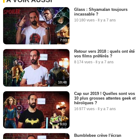
Glass : Shyamalan toujours
incassable ?
10 180 vues
-
Il y a 7 ans
7:03
Retour vers 2018 : quels ont été
vos films préférés ?
8 174 vues
-
Il y a 7 ans
10:48
Cap sur 2019 ! Quelles sont vos
10 plus grosses attentes geek et
héroïques ?
16 977 vues
-
Il y a 7 ans
9:03
Bumblebee crève l'écran