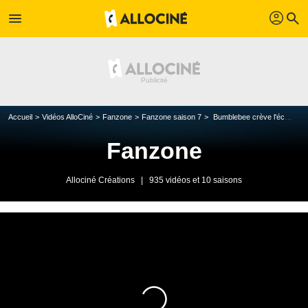
profil
menu
search
Accueil
Vidéos AlloCiné
Fanzone
Fanzone saison 7
Bumblebee crève l'écran
Fanzone
Allociné Créations
|
935 vidéos et 10 saisons