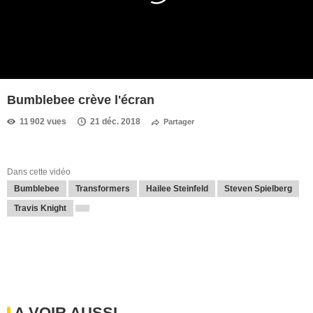
Bumblebee crève l'écran
11 902 vues
21 déc. 2018
Partager
Dans cette vidéo
Bumblebee
Transformers
Hailee Steinfeld
Steven Spielberg
Travis Knight
A VOIR AUSSI