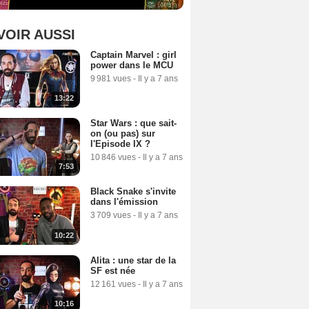
VOIR AUSSI
Captain Marvel : girl
power dans le MCU
9 981 vues
-
Il y a 7 ans
13:22
Star Wars : que sait-
on (ou pas) sur
l'Episode IX ?
10 846 vues
-
Il y a 7 ans
7:53
Black Snake s'invite
dans l'émission
3 709 vues
-
Il y a 7 ans
10:22
Alita : une star de la
SF est née
12 161 vues
-
Il y a 7 ans
10:16