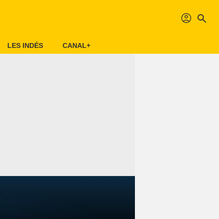
profil
search
LES INDÉS
CANAL+