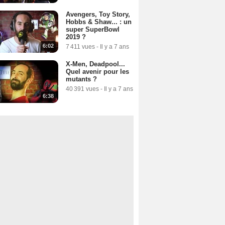
Avengers, Toy Story,
Hobbs & Shaw... : un
super SuperBowl
2019 ?
6:02
7 411 vues
-
Il y a 7 ans
X-Men, Deadpool...
Quel avenir pour les
mutants ?
40 391 vues
-
Il y a 7 ans
6:38