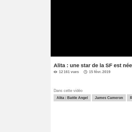
Alita : une star de la SF est née
12 161 vues
15 févr. 2019
Dans cette vidéo
Alita : Battle Angel
James Cameron
R