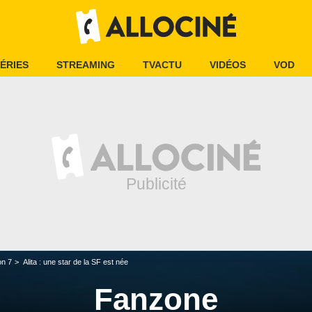
ÉRIES
STREAMING
TVACTU
VIDÉOS
VOD
on 7
Alita : une star de la SF est née
Fanzone