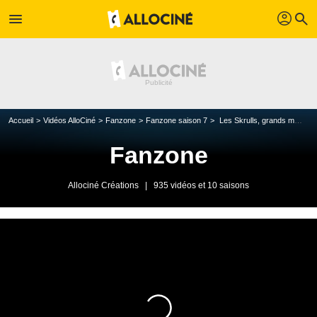
profil
menu
search
Accueil
Vidéos AlloCiné
Fanzone
Fanzone saison 7
Les Skrulls, grands méchants de la Phase 4 de Marvel ?
Fanzone
Allociné Créations
|
935 vidéos et 10 saisons