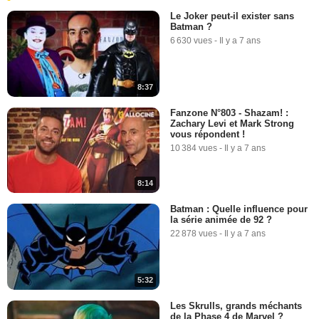
Le Joker peut-il exister sans
Batman ?
6 630 vues
-
Il y a 7 ans
8:37
Fanzone N°803 - Shazam! :
Zachary Levi et Mark Strong
vous répondent !
10 384 vues
-
Il y a 7 ans
8:14
Batman : Quelle influence pour
la série animée de 92 ?
22 878 vues
-
Il y a 7 ans
5:32
Les Skrulls, grands méchants
de la Phase 4 de Marvel ?