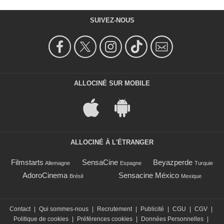
SUIVEZ-NOUS
ALLOCINÉ SUR MOBILE
ALLOCINÉ À L'ÉTRANGER
Filmstarts
SensaCine
Beyazperde
Allemagne
Espagne
Turquie
AdoroCinema
Sensacine México
Brésil
Mexique
Contact
|
Qui sommes-nous
|
Recrutement
|
Publicité
|
CGU
|
CGV
|
Politique de cookies
|
Préférences cookies
|
Données Personnelles
|