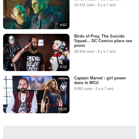
20 431 vues
-
Il y a 7 ans
4:57
Birds of Prey, The Suicide
Squad... DC Comics place ses
pions
48 304 vues
-
Il y a 7 ans
8:12
Captain Marvel : girl power
dans le MCU
9 981 vues
-
Il y a 7 ans
13:22