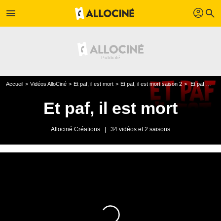
profil
menu
search
Accueil
Vidéos AlloCiné
Et paf, il est mort
Et paf, il est mort saison 2
Et paf, il est mort - Sydney Andrews (Melrose Place)
Et paf, il est mort
Allociné Créations
|
34 vidéos et 2 saisons