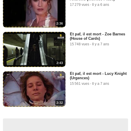
17 279 vues
-
Il y a 6 ans
2:36
Et paf, il est mort - Zoe Barnes
(House of Cards)
15 748 vues
-
Il y a 7 ans
2:43
Et paf, il est mort - Lucy Knight
(Urgences)
15 561 vues
-
Il y a 7 ans
2:32