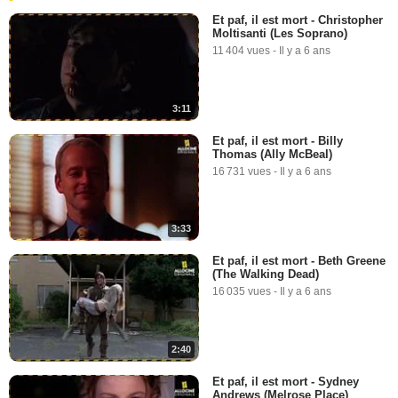
Et paf, il est mort - Christopher
Moltisanti (Les Soprano)
11 404 vues
-
Il y a 6 ans
3:11
Et paf, il est mort - Billy
Thomas (Ally McBeal)
16 731 vues
-
Il y a 6 ans
3:33
Et paf, il est mort - Beth Greene
(The Walking Dead)
16 035 vues
-
Il y a 6 ans
2:40
Et paf, il est mort - Sydney
Andrews (Melrose Place)