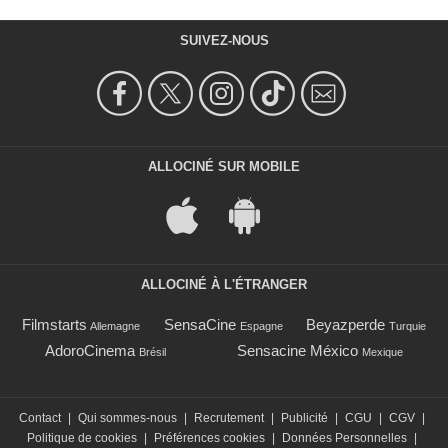
SUIVEZ-NOUS
ALLOCINÉ SUR MOBILE
ALLOCINÉ À L'ÉTRANGER
Filmstarts
SensaCine
Beyazperde
Allemagne
Espagne
Turquie
AdoroCinema
Sensacine México
Brésil
Mexique
Contact
|
Qui sommes-nous
|
Recrutement
|
Publicité
|
CGU
|
CGV
|
Politique de cookies
|
Préférences cookies
|
Données Personnelles
|