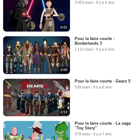
3 453 vues
-
Il y a 6 ans
6:52
Pour la faire courte -
Borderlands 3
1 122 vues
-
Il y a 6 ans
2:50
Pour la faire courte - Gears 5
539 vues
-
Il y a 6 ans
2:53
Pour la faire courte - La saga
"Toy Story"
978 vues
-
Il y a 7 ans