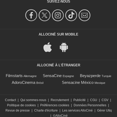
SUIVEZ-NOUS
ALLOCINÉ SUR MOBILE
ALLOCINÉ À L'ÉTRANGER
Filmstarts
SensaCine
Beyazperde
Allemagne
Espagne
Turquie
AdoroCinema
Sensacine México
Brésil
Mexique
Contact
|
Qui sommes-nous
|
Recrutement
|
Publicité
|
CGU
|
CGV
|
Politique de cookies
|
Préférences cookies
|
Données Personnelles
|
Revue de presse
|
Charte d'écriture
|
Les services AlloCiné
|
Gérer Utiq
|
©AlloCiné