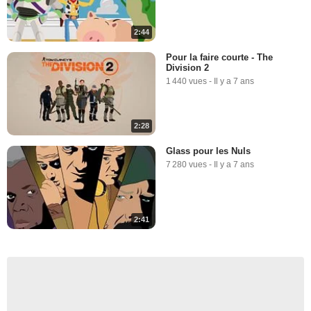
2:44
Pour la faire courte - The
Division 2
1 440 vues
-
Il y a 7 ans
2:28
Glass pour les Nuls
7 280 vues
-
Il y a 7 ans
2:41