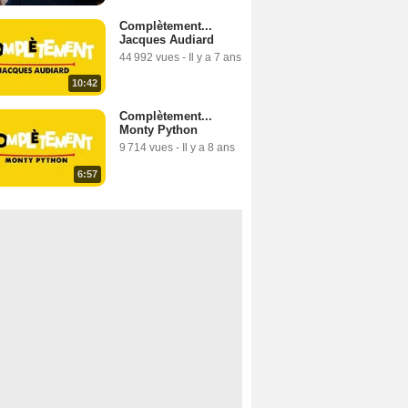
Complètement...
Jacques Audiard
44 992 vues
-
Il y a 7 ans
10:42
Complètement...
Monty Python
9 714 vues
-
Il y a 8 ans
6:57