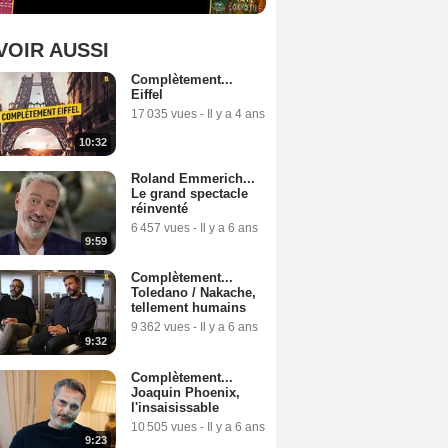
VOIR AUSSI
Complètement...
Eiffel
17 035 vues
-
Il y a 4 ans
10:32
Roland Emmerich...
Le grand spectacle
réinventé
6 457 vues
-
Il y a 6 ans
9:59
Complètement...
Toledano / Nakache,
tellement humains
9 362 vues
-
Il y a 6 ans
9:32
Complètement...
Joaquin Phoenix,
l'insaisissable
10 505 vues
-
Il y a 6 ans
9:23