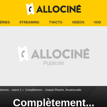
ÉRIES
STREAMING
TVACTU
VIDÉOS
VOD
tement... saison 1
Complètement... Joaquin Phoenix, l'insaisissable
Complètement...