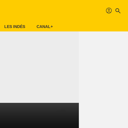
profil
search
LES INDÉS
CANAL+