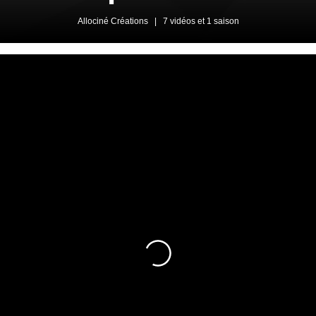
Allociné Créations
|
7 vidéos et 1 saison