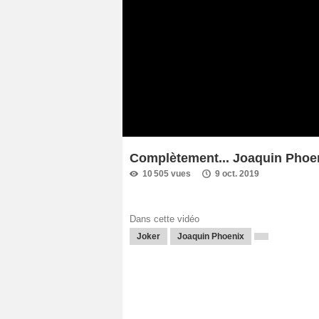
Complètement... Joaquin Phoeni
10 505 vues
9 oct. 2019
Dans cette vidéo
Joker
Joaquin Phoenix