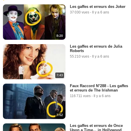
Les gaffes et erreurs des Joker
37 030 vues
-
Il y a 6 ans
8:20
Les gaffes et erreurs de Julia
Roberts
55 210 vues
-
Il y a 6 ans
7:43
Faux Raccord N°288 - Les gaffes
et erreurs de The Irishman
116 711 vues
-
Il y a 6 ans
7:52
Les gaffes et erreurs de Once
Upon a Time... in Hollywood