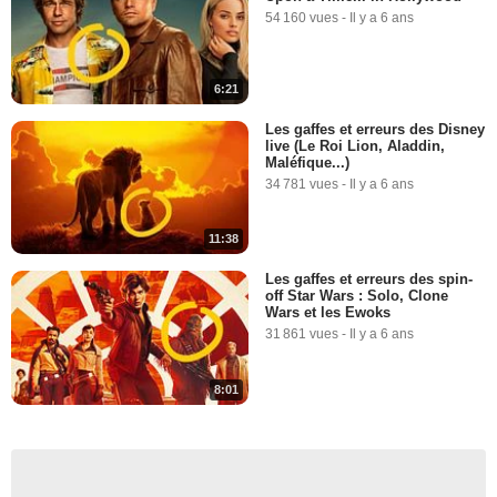
54 160 vues
-
Il y a 6 ans
6:21
Les gaffes et erreurs des Disney
live (Le Roi Lion, Aladdin,
Maléfique...)
34 781 vues
-
Il y a 6 ans
11:38
Les gaffes et erreurs des spin-
off Star Wars : Solo, Clone
Wars et les Ewoks
31 861 vues
-
Il y a 6 ans
8:01