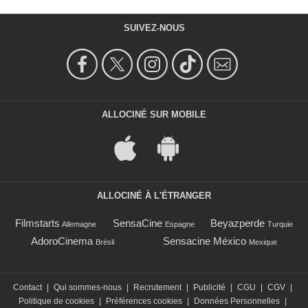
SUIVEZ-NOUS
ALLOCINÉ SUR MOBILE
ALLOCINÉ À L'ÉTRANGER
Filmstarts
SensaCine
Beyazperde
Allemagne
Espagne
Turquie
AdoroCinema
Sensacine México
Brésil
Mexique
Contact
|
Qui sommes-nous
|
Recrutement
|
Publicité
|
CGU
|
CGV
|
Politique de cookies
|
Préférences cookies
|
Données Personnelles
|