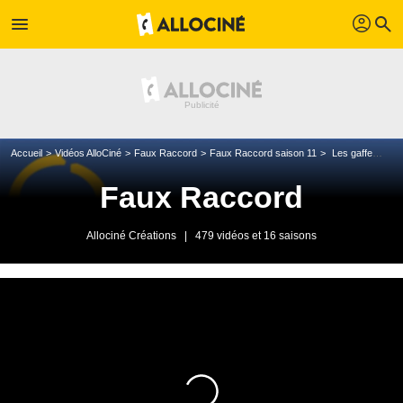
profil
menu
search
Accueil
Vidéos AlloCiné
Faux Raccord
Faux Raccord saison 11
Les gaffes et erreurs de Once Upon a Time... in Hollywood
Faux Raccord
Allociné Créations
|
479 vidéos et 16 saisons