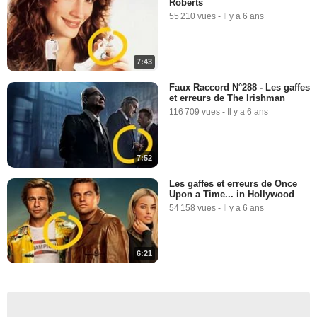
Roberts
55 210 vues
-
Il y a 6 ans
7:43
Faux Raccord N°288 - Les gaffes
et erreurs de The Irishman
116 709 vues
-
Il y a 6 ans
7:52
Les gaffes et erreurs de Once
Upon a Time... in Hollywood
54 158 vues
-
Il y a 6 ans
6:21