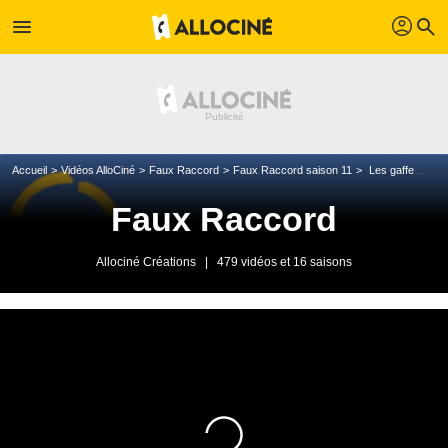
profil
menu
search
Accueil
Vidéos AlloCiné
Faux Raccord
Faux Raccord saison 11
Les gaffes et erreurs de Julia Roberts
Faux Raccord
Allociné Créations
|
479 vidéos et 16 saisons