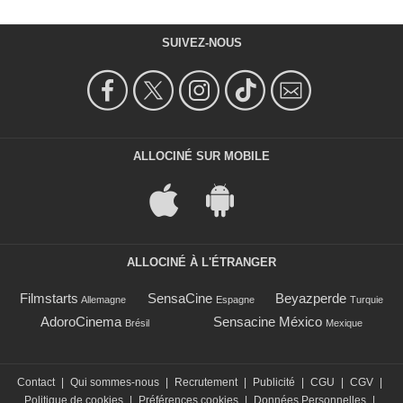
SUIVEZ-NOUS
ALLOCINÉ SUR MOBILE
ALLOCINÉ À L'ÉTRANGER
Filmstarts
SensaCine
Beyazperde
Allemagne
Espagne
Turquie
AdoroCinema
Sensacine México
Brésil
Mexique
Contact
|
Qui sommes-nous
|
Recrutement
|
Publicité
|
CGU
|
CGV
|
Politique de cookies
|
Préférences cookies
|
Données Personnelles
|