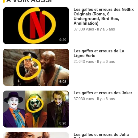
Les gaffes et erreurs des Netflix
Originals (Roma, 6
Underground, Bird Box,
Annihilation)
37 330 vues
-
Il y a 6 ans
9:20
Les gaffes et erreurs de La
Ligne Verte
21 643 vues
-
Il y a 6 ans
6:08
Les gaffes et erreurs des Joker
37 030 vues
-
Il y a 6 ans
8:20
Les gaffes et erreurs de Julia