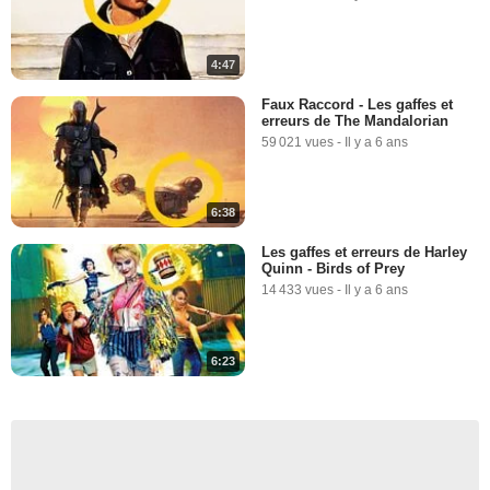
4:47
Faux Raccord - Les gaffes et
erreurs de The Mandalorian
59 021 vues
-
Il y a 6 ans
6:38
Les gaffes et erreurs de Harley
Quinn - Birds of Prey
14 433 vues
-
Il y a 6 ans
6:23