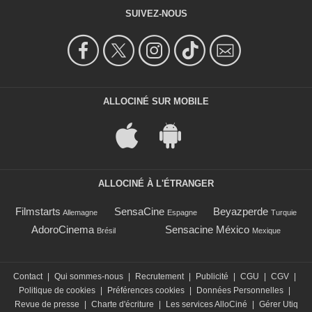
SUIVEZ-NOUS
ALLOCINÉ SUR MOBILE
ALLOCINÉ À L'ÉTRANGER
Filmstarts
SensaCine
Beyazperde
Allemagne
Espagne
Turquie
AdoroCinema
Sensacine México
Brésil
Mexique
Contact
|
Qui sommes-nous
|
Recrutement
|
Publicité
|
CGU
|
CGV
|
Politique de cookies
|
Préférences cookies
|
Données Personnelles
|
Revue de presse
|
Charte d'écriture
|
Les services AlloCiné
|
Gérer Utiq