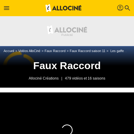
profil
menu
search
Accueil
Vidéos AlloCiné
Faux Raccord
Faux Raccord saison 11
Les gaffes et erreurs des 400 Coups
Faux Raccord
Allociné Créations
|
479 vidéos et 16 saisons