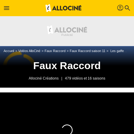
profil
menu
search
Accueil
Vidéos AlloCiné
Faux Raccord
Faux Raccord saison 11
Les gaffes et erreurs de Star Wars 9
Faux Raccord
Allociné Créations
|
479 vidéos et 16 saisons