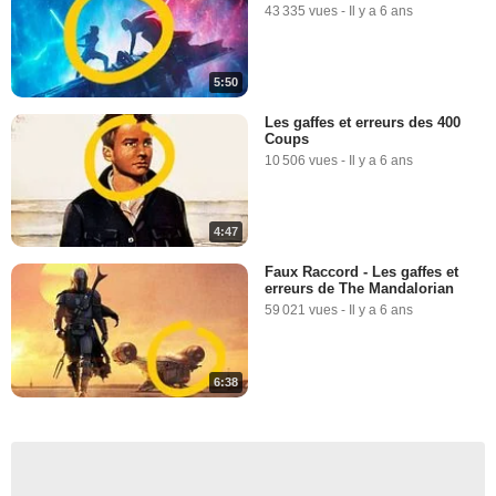
43 335 vues
-
Il y a 6 ans
5:50
Les gaffes et erreurs des 400
Coups
10 506 vues
-
Il y a 6 ans
4:47
Faux Raccord - Les gaffes et
erreurs de The Mandalorian
59 021 vues
-
Il y a 6 ans
6:38