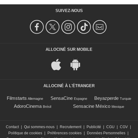
SUIVEZ-NOUS
ALLOCINÉ SUR MOBILE
ALLOCINÉ À L'ÉTRANGER
Filmstarts
SensaCine
Beyazperde
Allemagne
Espagne
Turquie
AdoroCinema
Sensacine México
Brésil
Mexique
Contact
|
Qui sommes-nous
|
Recrutement
|
Publicité
|
CGU
|
CGV
|
Politique de cookies
|
Préférences cookies
|
Données Personnelles
|