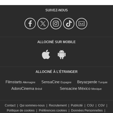
SUIVEZ-NOUS
ALLOCINÉ SUR MOBILE
ALLOCINÉ À L'ÉTRANGER
Filmstarts
SensaCine
Beyazperde
Allemagne
Espagne
Turquie
AdoroCinema
Sensacine México
Brésil
Mexique
Contact
|
Qui sommes-nous
|
Recrutement
|
Publicité
|
CGU
|
CGV
|
Politique de cookies
|
Préférences cookies
|
Données Personnelles
|