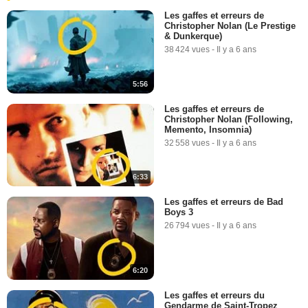
Les gaffes et erreurs de
Christopher Nolan (Le Prestige
& Dunkerque)
38 424 vues
-
Il y a 6 ans
5:56
Les gaffes et erreurs de
Christopher Nolan (Following,
Memento, Insomnia)
32 558 vues
-
Il y a 6 ans
6:33
Les gaffes et erreurs de Bad
Boys 3
26 794 vues
-
Il y a 6 ans
6:20
Les gaffes et erreurs du
Gendarme de Saint-Tropez