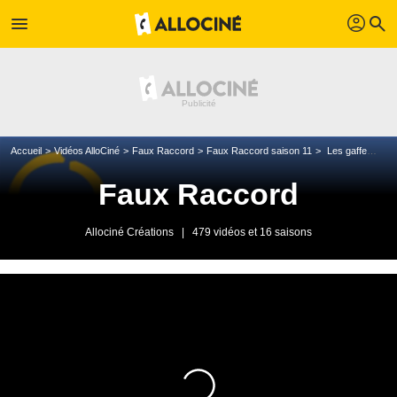
profil
menu
search
Accueil
Vidéos AlloCiné
Faux Raccord
Faux Raccord saison 11
Les gaffes et erreurs du Gendarme de Saint-Tropez
Faux Raccord
Allociné Créations
|
479 vidéos et 16 saisons