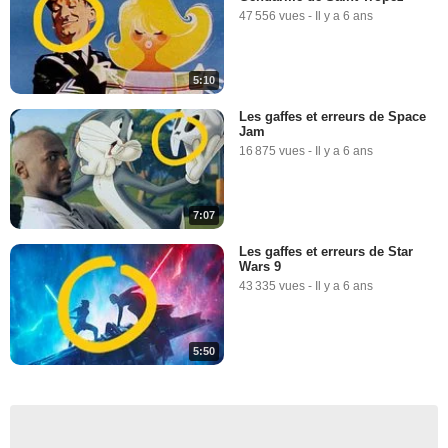
47 556 vues
-
Il y a 6 ans
5:10
Les gaffes et erreurs de Space
Jam
16 875 vues
-
Il y a 6 ans
7:07
Les gaffes et erreurs de Star
Wars 9
43 335 vues
-
Il y a 6 ans
5:50