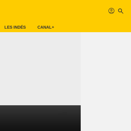
profil
search
LES INDÉS
CANAL+