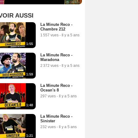
VOIR AUSSI
La Minute Reco -
Chambre 212
1 557 vues
-
Il y a 5 ans
1:55
La Minute Reco -
Maradona
2 372 vues
-
Il y a 5 ans
1:59
La Minute Reco -
Ocean's 8
297 vues
-
Il y a 5 ans
1:48
La Minute Reco -
Sinister
232 vues
-
Il y a 5 ans
1:21