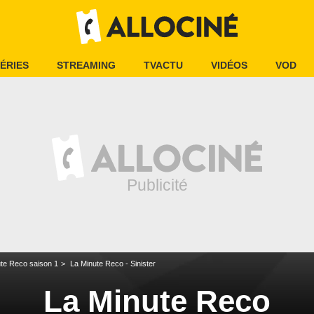
ÉRIES
STREAMING
TVACTU
VIDÉOS
VOD
te Reco saison 1
La Minute Reco - Sinister
La Minute Reco