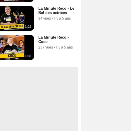
La Minute Reco - Le
Bal des actrices
94 vues
-
Il y a 5 ans
1:22
La Minute Reco -
Coco
237 vues
-
Il y a 5 ans
1:35