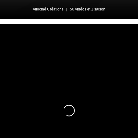
Allociné Créations
|
50 vidéos et 1 saison