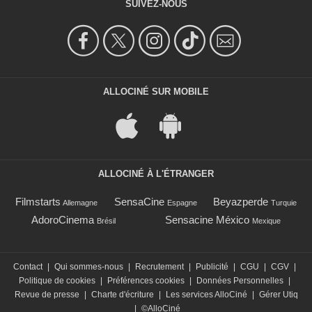
SUIVEZ-NOUS
ALLOCINÉ SUR MOBILE
ALLOCINÉ À L'ÉTRANGER
Filmstarts
SensaCine
Beyazperde
Allemagne
Espagne
Turquie
AdoroCinema
Sensacine México
Brésil
Mexique
Contact
|
Qui sommes-nous
|
Recrutement
|
Publicité
|
CGU
|
CGV
|
Politique de cookies
|
Préférences cookies
|
Données Personnelles
|
Revue de presse
|
Charte d'écriture
|
Les services AlloCiné
|
Gérer Utiq
|
©AlloCiné