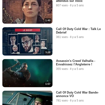
attendus sur Xbox
807 vues
-
Il y a 5 ans
1:40
Call Of Duty Cold War : Talk Le
Debrief
361 vues
-
Il y a 5 ans
3:28
Assassin's Creed Valhalla -
Envahissez l'Angleterre !
355 vues
-
Il y a 5 ans
1:57
Call Of Duty Cold War Bande-
annonce VO
781 vues
-
Il y a 5 ans