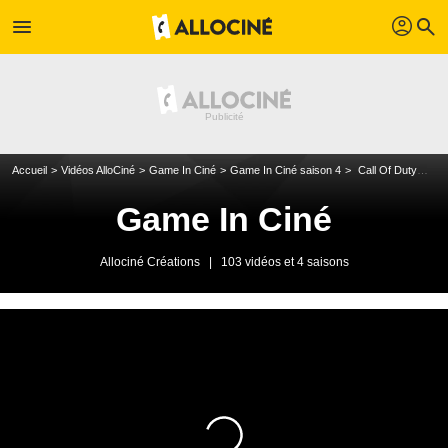
profil
menu
search
Accueil
Vidéos AlloCiné
Game In Ciné
Game In Ciné saison 4
Call Of Duty Cold War Bande-annonce VO
Game In Ciné
Allociné Créations
|
103 vidéos et 4 saisons