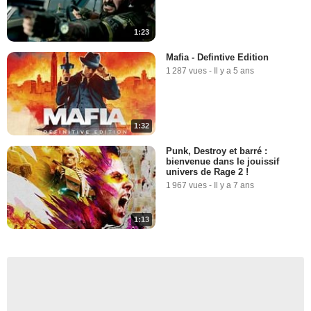
1:23
Mafia - Defintive Edition
1 287 vues
-
Il y a 5 ans
1:32
Punk, Destroy et barré :
bienvenue dans le jouissif
univers de Rage 2 !
1 967 vues
-
Il y a 7 ans
1:13