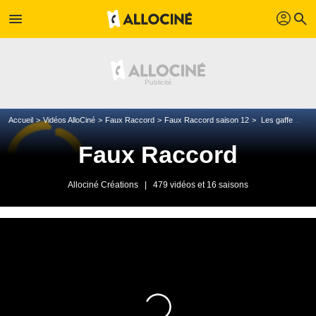
profil
menu
search
Accueil
Vidéos AlloCiné
Faux Raccord
Faux Raccord saison 12
Les gaffes et erreurs de Alien
Faux Raccord
Allociné Créations
|
479 vidéos et 16 saisons