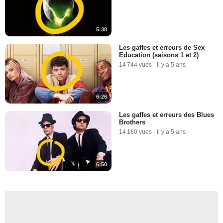
5:38
Les gaffes et erreurs de Sex
Education (saisons 1 et 2)
14 744 vues
-
Il y a 5 ans
6:26
Les gaffes et erreurs des Blues
Brothers
14 180 vues
-
Il y a 5 ans
6:50