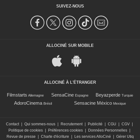
SUIVEZ-NOUS
ALLOCINÉ SUR MOBILE
ALLOCINÉ À L'ÉTRANGER
Filmstarts
SensaCine
Beyazperde
Allemagne
Espagne
Turquie
AdoroCinema
Sensacine México
Brésil
Mexique
Contact
|
Qui sommes-nous
|
Recrutement
|
Publicité
|
CGU
|
CGV
|
Politique de cookies
|
Préférences cookies
|
Données Personnelles
|
Revue de presse
|
Charte d'écriture
|
Les services AlloCiné
|
Gérer Utiq