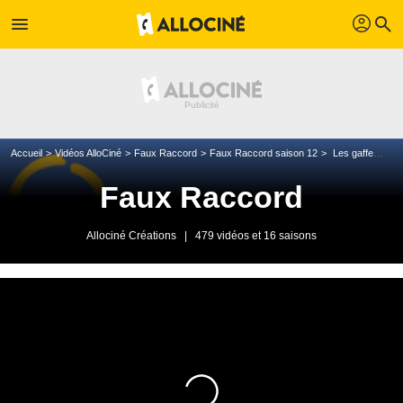
profil
menu
search
Accueil
Vidéos AlloCiné
Faux Raccord
Faux Raccord saison 12
Les gaffes et erreurs de Tenet
Faux Raccord
Allociné Créations
|
479 vidéos et 16 saisons