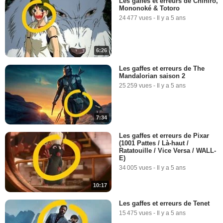
Les gaffes et erreurs de Chihiro,
Mononoké & Totoro
24 477 vues
-
Il y a 5 ans
6:26
Les gaffes et erreurs de The
Mandalorian saison 2
25 259 vues
-
Il y a 5 ans
7:34
Les gaffes et erreurs de Pixar
(1001 Pattes / Là-haut /
Ratatouille / Vice Versa / WALL-
E)
34 005 vues
-
Il y a 5 ans
10:17
Les gaffes et erreurs de Tenet
15 475 vues
-
Il y a 5 ans