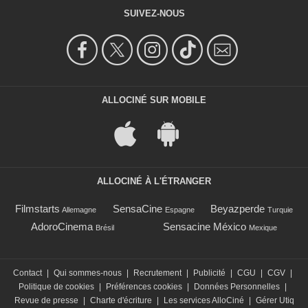
SUIVEZ-NOUS
ALLOCINÉ SUR MOBILE
ALLOCINÉ À L'ÉTRANGER
Filmstarts
SensaCine
Beyazperde
Allemagne
Espagne
Turquie
AdoroCinema
Sensacine México
Brésil
Mexique
Contact
|
Qui sommes-nous
|
Recrutement
|
Publicité
|
CGU
|
CGV
|
Politique de cookies
|
Préférences cookies
|
Données Personnelles
|
Revue de presse
|
Charte d'écriture
|
Les services AlloCiné
|
Gérer Utiq