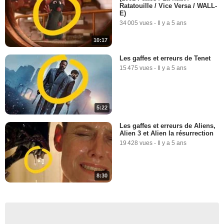
Ratatouille / Vice Versa / WALL-
E)
34 005 vues
-
Il y a 5 ans
10:17
Les gaffes et erreurs de Tenet
15 475 vues
-
Il y a 5 ans
5:22
Les gaffes et erreurs de Aliens,
Alien 3 et Alien la résurrection
19 428 vues
-
Il y a 5 ans
8:30