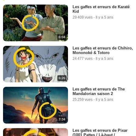
Les gaffes et erreurs de Karaté
Kid
29 409 vues
-
Il y a 5 ans
6:04
Les gaffes et erreurs de Chihiro,
Mononoké & Totoro
24 477 vues
-
Il y a 5 ans
6:26
Les gaffes et erreurs de The
Mandalorian saison 2
25 259 vues
-
Il y a 5 ans
7:34
Les gaffes et erreurs de Pixar
(1001 Pattes / Là-haut /