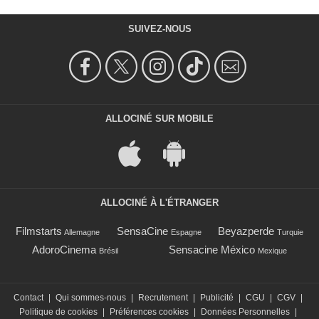
SUIVEZ-NOUS
ALLOCINÉ SUR MOBILE
ALLOCINÉ À L'ÉTRANGER
Filmstarts
SensaCine
Beyazperde
Allemagne
Espagne
Turquie
AdoroCinema
Sensacine México
Brésil
Mexique
Contact
|
Qui sommes-nous
|
Recrutement
|
Publicité
|
CGU
|
CGV
|
Politique de cookies
|
Préférences cookies
|
Données Personnelles
|