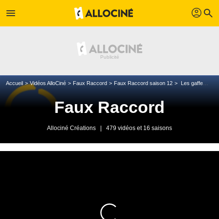
profil
menu
search
Accueil
Vidéos AlloCiné
Faux Raccord
Faux Raccord saison 12
Les gaffes et erreurs de Pixar (1001 Pattes / Là-haut / Ratatouille / Vice Versa / WALL-E)
Faux Raccord
Allociné Créations
|
479 vidéos et 16 saisons