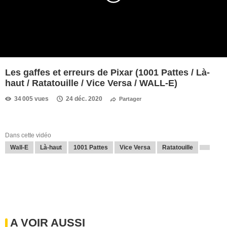
Les gaffes et erreurs de Pixar (1001 Pattes / Là-
haut / Ratatouille / Vice Versa / WALL-E)
34 005 vues
24 déc. 2020
Partager
Dans cette vidéo
Wall-E
Là-haut
1001 Pattes
Vice Versa
Ratatouille
A VOIR AUSSI