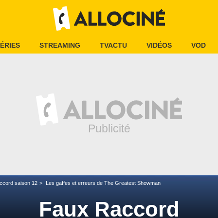
ÉRIES
STREAMING
TVACTU
VIDÉOS
VOD
ccord saison 12
Les gaffes et erreurs de The Greatest Showman
Faux Raccord