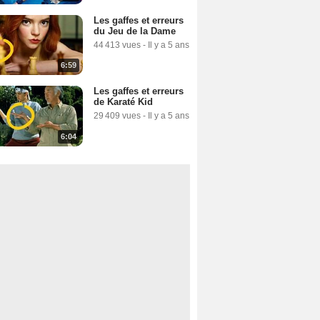
Les gaffes et erreurs
du Jeu de la Dame
44 413 vues
-
Il y a 5 ans
6:59
Les gaffes et erreurs
de Karaté Kid
29 409 vues
-
Il y a 5 ans
6:04