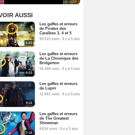
VOIR AUSSI
Les gaffes et erreurs
de Pirates des
Caraïbes 3, 4 et 5
95 510 vues
-
Il y a 5 ans
6:03
Les gaffes et erreurs
de La Chronique des
Bridgerton
56 189 vues
-
Il y a 5 ans
6:03
Les gaffes et erreurs
de Lupin
31 942 vues
-
Il y a 5 ans
6:11
Les gaffes et erreurs
de The Greatest
Showman
8 634 vues
-
Il y a 5 ans
7:18