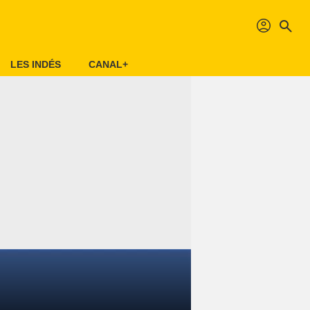
profil
search
LES INDÉS
CANAL+