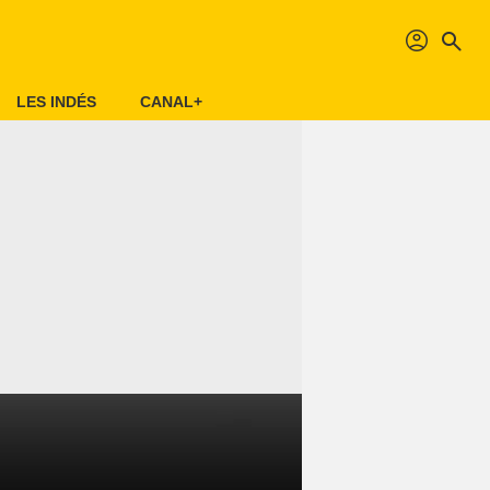
profil
search
LES INDÉS
CANAL+