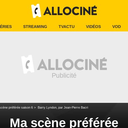
ÉRIES
STREAMING
TVACTU
VIDÉOS
VOD
cène préférée saison 6
Barry Lyndon, par Jean-Pierre Bacri
Ma scène préférée