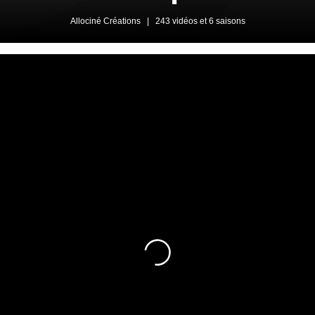
Allociné Créations
|
243 vidéos et 6 saisons