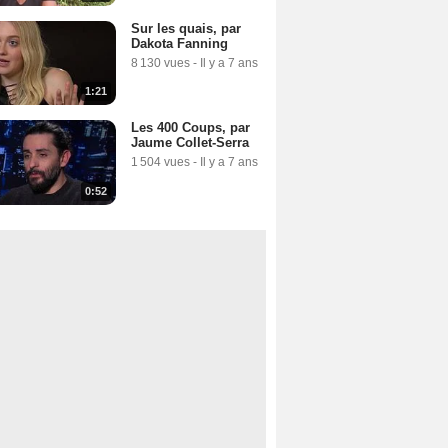
Sur les quais, par
Dakota Fanning
8 130 vues
-
Il y a 7 ans
1:21
Les 400 Coups, par
Jaume Collet-Serra
1 504 vues
-
Il y a 7 ans
0:52