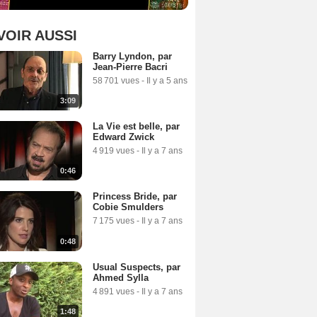
VOIR AUSSI
Barry Lyndon, par
Jean-Pierre Bacri
58 701 vues
-
Il y a 5 ans
3:09
La Vie est belle, par
Edward Zwick
4 919 vues
-
Il y a 7 ans
0:46
Princess Bride, par
Cobie Smulders
7 175 vues
-
Il y a 7 ans
0:48
Usual Suspects, par
Ahmed Sylla
4 891 vues
-
Il y a 7 ans
1:48