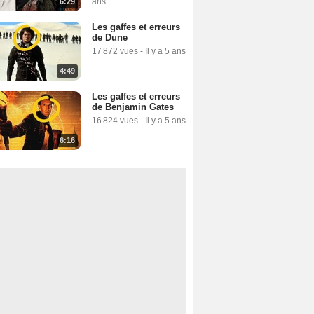
ans
6:29
Les gaffes et erreurs
de Dune
17 872 vues
-
Il y a 5 ans
4:49
Les gaffes et erreurs
de Benjamin Gates
16 824 vues
-
Il y a 5 ans
6:16