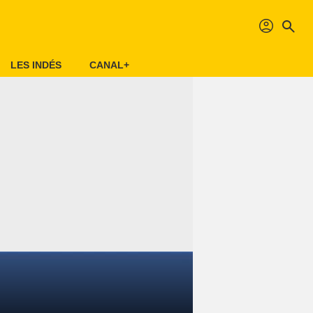
profil
search
LES INDÉS
CANAL+