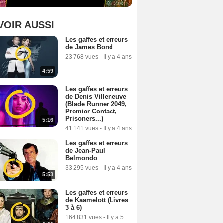
VOIR AUSSI
Les gaffes et erreurs
de James Bond
23 768 vues
-
Il y a 4 ans
4:59
Les gaffes et erreurs
de Denis Villeneuve
(Blade Runner 2049,
Premier Contact,
Prisoners...)
5:16
41 141 vues
-
Il y a 4 ans
Les gaffes et erreurs
de Jean-Paul
Belmondo
33 295 vues
-
Il y a 4 ans
5:53
Les gaffes et erreurs
de Kaamelott (Livres
3 à 6)
164 831 vues
-
Il y a 5