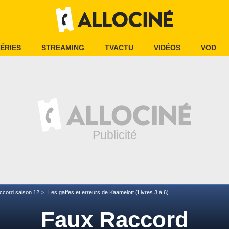
ÉRIES
STREAMING
TVACTU
VIDÉOS
VOD
ccord saison 12
Les gaffes et erreurs de Kaamelott (Livres 3 à 6)
Faux Raccord