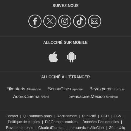
SUIVEZ-NOUS
ALLOCINÉ SUR MOBILE
ALLOCINÉ À L'ÉTRANGER
Filmstarts
SensaCine
Beyazperde
Allemagne
Espagne
Turquie
AdoroCinema
Sensacine México
Brésil
Mexique
Contact
|
Qui sommes-nous
|
Recrutement
|
Publicité
|
CGU
|
CGV
|
Politique de cookies
|
Préférences cookies
|
Données Personnelles
|
Revue de presse
|
Charte d'écriture
|
Les services AlloCiné
|
Gérer Utiq