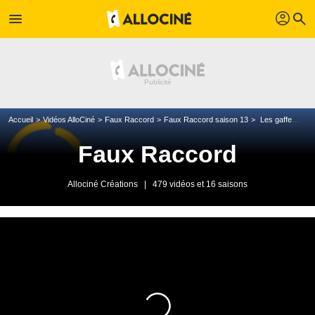
profil
menu
search
Accueil
Vidéos AlloCiné
Faux Raccord
Faux Raccord saison 13
Les gaffes et erreurs de Squid Game
Faux Raccord
Allociné Créations
|
479 vidéos et 16 saisons