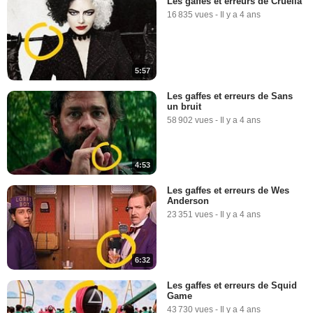
Les gaffes et erreurs de Cruella
16 835 vues
-
Il y a 4 ans
5:57
Les gaffes et erreurs de Sans
un bruit
58 902 vues
-
Il y a 4 ans
4:53
Les gaffes et erreurs de Wes
Anderson
23 351 vues
-
Il y a 4 ans
6:32
Les gaffes et erreurs de Squid
Game
43 730 vues
-
Il y a 4 ans