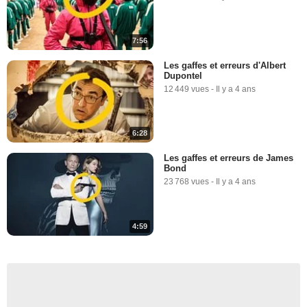
7:56
Les gaffes et erreurs d'Albert
Dupontel
12 449 vues
-
Il y a 4 ans
6:28
Les gaffes et erreurs de James
Bond
23 768 vues
-
Il y a 4 ans
4:59