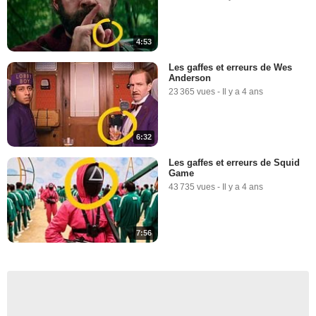
4:53
Les gaffes et erreurs de Wes
Anderson
23 365 vues
-
Il y a 4 ans
6:32
Les gaffes et erreurs de Squid
Game
43 735 vues
-
Il y a 4 ans
7:56