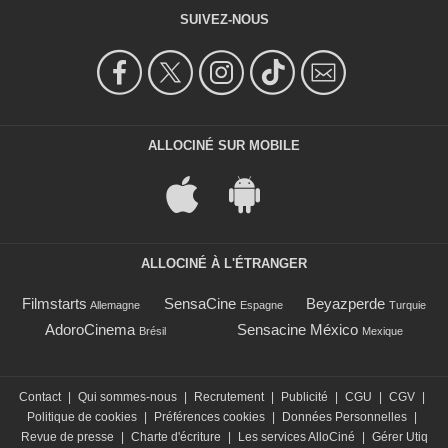
SUIVEZ-NOUS
ALLOCINÉ SUR MOBILE
ALLOCINÉ À L'ÉTRANGER
Filmstarts
SensaCine
Beyazperde
Allemagne
Espagne
Turquie
AdoroCinema
Sensacine México
Brésil
Mexique
Contact
|
Qui sommes-nous
|
Recrutement
|
Publicité
|
CGU
|
CGV
|
Politique de cookies
|
Préférences cookies
|
Données Personnelles
|
Revue de presse
|
Charte d'écriture
|
Les services AlloCiné
|
Gérer Utiq