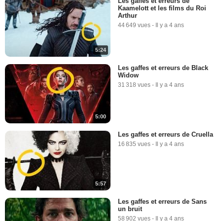
Les gaffes et erreurs de
Kaamelott et les films du Roi
Arthur
44 649 vues
-
Il y a 4 ans
5:24
Les gaffes et erreurs de Black
Widow
31 318 vues
-
Il y a 4 ans
5:00
Les gaffes et erreurs de Cruella
16 835 vues
-
Il y a 4 ans
5:57
Les gaffes et erreurs de Sans
un bruit
58 902 vues
-
Il y a 4 ans