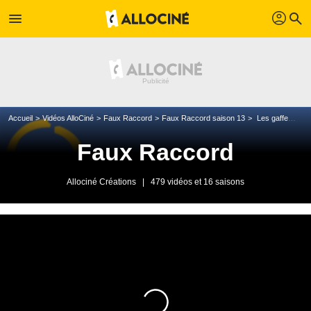
profil
menu
search
Accueil
Vidéos AlloCiné
Faux Raccord
Faux Raccord saison 13
Les gaffes et erreurs de Sans un bruit
Faux Raccord
Allociné Créations
|
479 vidéos et 16 saisons