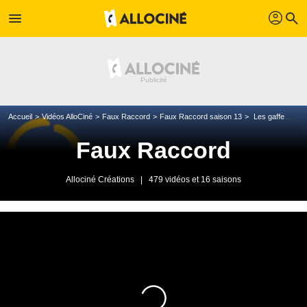
profil
menu
search
Accueil
Vidéos AlloCiné
Faux Raccord
Faux Raccord saison 13
Les gaffes et erreurs de Black Widow
Faux Raccord
Allociné Créations
|
479 vidéos et 16 saisons