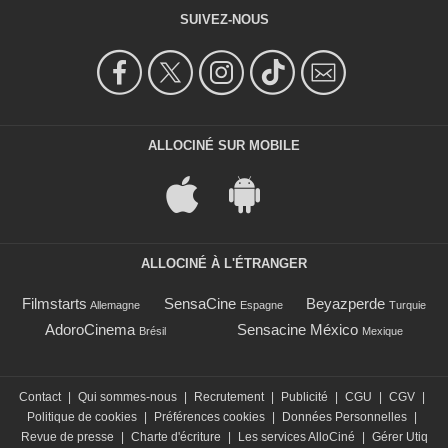
SUIVEZ-NOUS
ALLOCINÉ SUR MOBILE
ALLOCINÉ À L'ÉTRANGER
Filmstarts
SensaCine
Beyazperde
Allemagne
Espagne
Turquie
AdoroCinema
Sensacine México
Brésil
Mexique
Contact
|
Qui sommes-nous
|
Recrutement
|
Publicité
|
CGU
|
CGV
|
Politique de cookies
|
Préférences cookies
|
Données Personnelles
|
Revue de presse
|
Charte d'écriture
|
Les services AlloCiné
|
Gérer Utiq