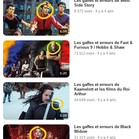
Les gaffes et erreurs de West
Side Story
8 372 vues
-
Il y a 4 ans
6:04
Les gaffes et erreurs de Fast &
Furious 9 / Hobbs & Shaw
71 112 vues
-
Il y a 4 ans
5:20
Les gaffes et erreurs de
Kaamelott et les films du Roi
Arthur
44 649 vues
-
Il y a 4 ans
5:24
Les gaffes et erreurs de Black
Widow
31 315 vues
-
Il y a 4 ans