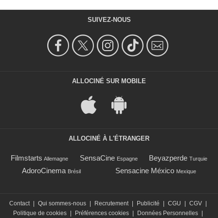
SUIVEZ-NOUS
ALLOCINÉ SUR MOBILE
ALLOCINÉ À L'ÉTRANGER
Filmstarts
SensaCine
Beyazperde
Allemagne
Espagne
Turquie
AdoroCinema
Sensacine México
Brésil
Mexique
Contact
|
Qui sommes-nous
|
Recrutement
|
Publicité
|
CGU
|
CGV
|
Politique de cookies
|
Préférences cookies
|
Données Personnelles
|