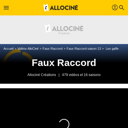
profil
menu
search
Accueil
Vidéos AlloCiné
Faux Raccord
Faux Raccord saison 13
Les gaffes et erreurs de Fast & Furious 9 / Hobbs & Shaw
Faux Raccord
Allociné Créations
|
479 vidéos et 16 saisons