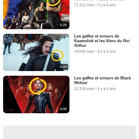
71 112 vues
-
Il y a 4 ans
5:20
Les gaffes et erreurs de
Kaamelott et les films du Roi
Arthur
44 649 vues
-
Il y a 4 ans
5:24
Les gaffes et erreurs de Black
Widow
31 318 vues
-
Il y a 4 ans
5:00