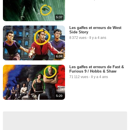
5:37
Les gaffes et erreurs de West
Side Story
8 372 vues
-
Il y a 4 ans
6:04
Les gaffes et erreurs de Fast &
Furious 9 / Hobbs & Shaw
71 112 vues
-
Il y a 4 ans
5:20