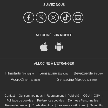
SUIVEZ-NOUS
ALLOCINÉ SUR MOBILE
ALLOCINÉ À L'ÉTRANGER
Filmstarts
SensaCine
Beyazperde
Allemagne
Espagne
Turquie
AdoroCinema
Sensacine México
Brésil
Mexique
Contact
|
Qui sommes-nous
|
Recrutement
|
Publicité
|
CGU
|
CGV
|
Politique de cookies
|
Préférences cookies
|
Données Personnelles
|
Revue de presse
|
Charte d'écriture
|
Les services AlloCiné
|
Gérer Utiq