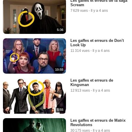
Les gaffes et erreurs de la saga
Scream
7 629 vues
-
Il y a 4 ans
5:36
Les gaffes et erreurs de Don't
Look Up
11 314 vues
-
Il y a 4 ans
10:55
Les gaffes et erreurs de
Kingsman
12 913 vues
-
Il y a 4 ans
5:55
Les gaffes et erreurs de Matrix
Revolutions
30 175 vues
-
Il y a 4 ans