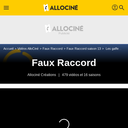
profil
menu
search
Accueil
Vidéos AlloCiné
Faux Raccord
Faux Raccord saison 13
Les gaffes et erreurs de Matrix Revolutions
Faux Raccord
Allociné Créations
|
479 vidéos et 16 saisons