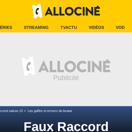
ÉRIES
STREAMING
TVACTU
VIDÉOS
VOD
ccord saison 13
Les gaffes et erreurs de Avatar
Faux Raccord