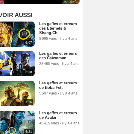
VOIR AUSSI
Les gaffes et erreurs
des Eternels &
Shang-Chi
8 998 vues
-
Il y a 4 ans
6:07
Les gaffes et erreurs
des Catwoman
28 495 vues
-
Il y a 4 ans
6:20
Les gaffes et erreurs
de Boba Fett
5 507 vues
-
Il y a 4 ans
7:36
Les gaffes et erreurs
de Avatar
45 419 vues
-
Il y a 4 ans
6:21