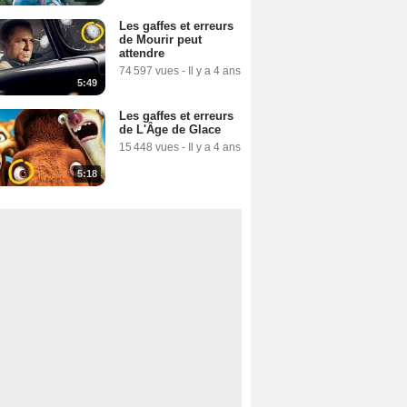
Les gaffes et erreurs
de Mourir peut
attendre
74 597 vues
-
Il y a 4 ans
5:49
Les gaffes et erreurs
de L'Âge de Glace
15 448 vues
-
Il y a 4 ans
5:18