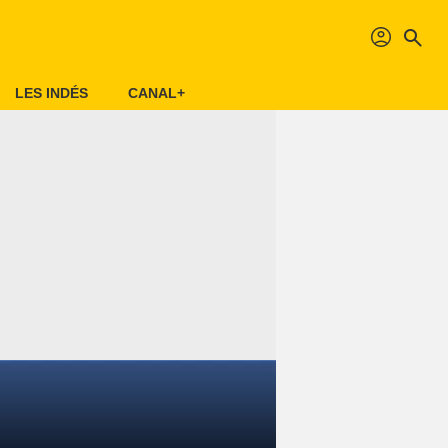
profil
search
LES INDÉS
CANAL+