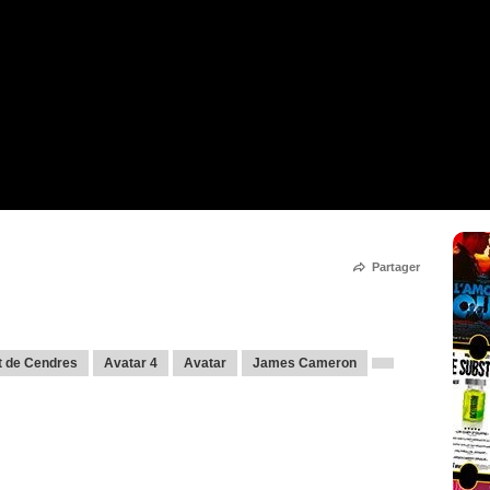
Partager
et de Cendres
Avatar 4
Avatar
James Cameron