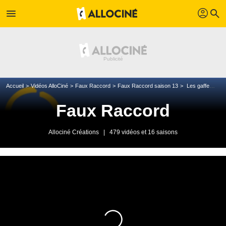
profil
menu
search
Accueil
Vidéos AlloCiné
Faux Raccord
Faux Raccord saison 13
Les gaffes et erreurs des Catwoman
Faux Raccord
Allociné Créations
|
479 vidéos et 16 saisons