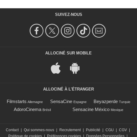
SUIVEZ-NOUS
ALLOCINÉ SUR MOBILE
ALLOCINÉ À L'ÉTRANGER
Filmstarts
SensaCine
Beyazperde
Allemagne
Espagne
Turquie
AdoroCinema
Sensacine México
Brésil
Mexique
Contact
|
Qui sommes-nous
|
Recrutement
|
Publicité
|
CGU
|
CGV
|
Politique de cookies
|
Préférences cookies
|
Données Personnelles
|