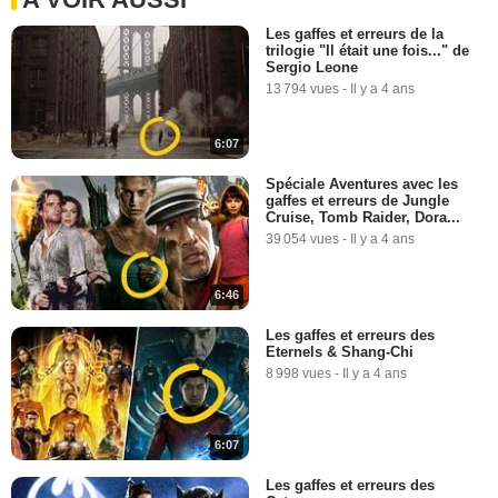
Les gaffes et erreurs de la
trilogie "Il était une fois..." de
Sergio Leone
13 794 vues
-
Il y a 4 ans
6:07
Spéciale Aventures avec les
gaffes et erreurs de Jungle
Cruise, Tomb Raider, Dora...
39 054 vues
-
Il y a 4 ans
6:46
Les gaffes et erreurs des
Eternels & Shang-Chi
8 998 vues
-
Il y a 4 ans
6:07
Les gaffes et erreurs des