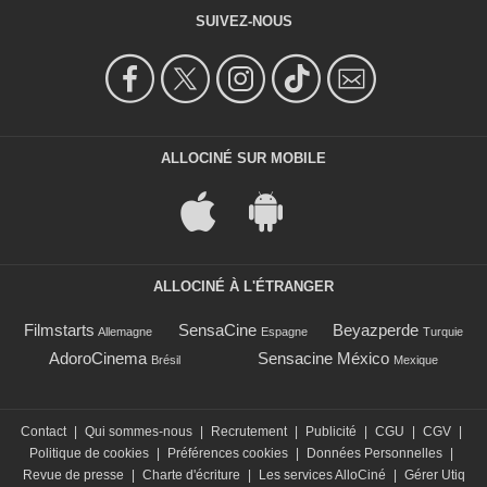
SUIVEZ-NOUS
ALLOCINÉ SUR MOBILE
ALLOCINÉ À L'ÉTRANGER
Filmstarts
SensaCine
Beyazperde
Allemagne
Espagne
Turquie
AdoroCinema
Sensacine México
Brésil
Mexique
Contact
|
Qui sommes-nous
|
Recrutement
|
Publicité
|
CGU
|
CGV
|
Politique de cookies
|
Préférences cookies
|
Données Personnelles
|
Revue de presse
|
Charte d'écriture
|
Les services AlloCiné
|
Gérer Utiq