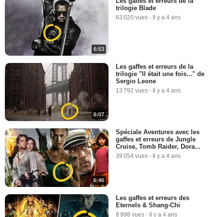
Les gaffes et erreurs de la
trilogie Blade
63 020 vues
-
Il y a 4 ans
6:53
Les gaffes et erreurs de la
trilogie "Il était une fois..." de
Sergio Leone
13 792 vues
-
Il y a 4 ans
6:07
Spéciale Aventures avec les
gaffes et erreurs de Jungle
Cruise, Tomb Raider, Dora...
39 054 vues
-
Il y a 4 ans
6:46
Les gaffes et erreurs des
Eternels & Shang-Chi
8 998 vues
-
Il y a 4 ans