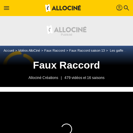
profil
menu
search
Accueil
Vidéos AlloCiné
Faux Raccord
Faux Raccord saison 13
Les gaffes et erreurs des Eternels & Shang-Chi
Faux Raccord
Allociné Créations
|
479 vidéos et 16 saisons