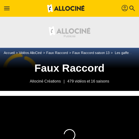
profil
menu
search
Accueil
Vidéos AlloCiné
Faux Raccord
Faux Raccord saison 13
Les gaffes et erreurs de la trilogie "Il était une fois..." de Sergio Leone
Faux Raccord
Allociné Créations
|
479 vidéos et 16 saisons