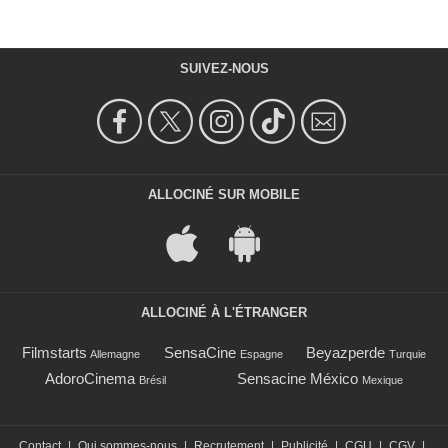
SUIVEZ-NOUS
ALLOCINÉ SUR MOBILE
ALLOCINÉ À L'ÉTRANGER
Filmstarts
SensaCine
Beyazperde
Allemagne
Espagne
Turquie
AdoroCinema
Sensacine México
Brésil
Mexique
Contact
|
Qui sommes-nous
|
Recrutement
|
Publicité
|
CGU
|
CGV
|