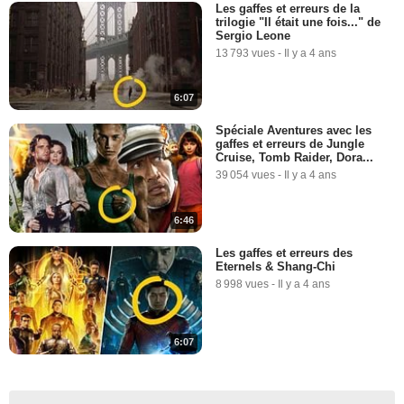
Les gaffes et erreurs de la
trilogie "Il était une fois..." de
Sergio Leone
13 793 vues
-
Il y a 4 ans
6:07
Spéciale Aventures avec les
gaffes et erreurs de Jungle
Cruise, Tomb Raider, Dora...
39 054 vues
-
Il y a 4 ans
6:46
Les gaffes et erreurs des
Eternels & Shang-Chi
8 998 vues
-
Il y a 4 ans
6:07