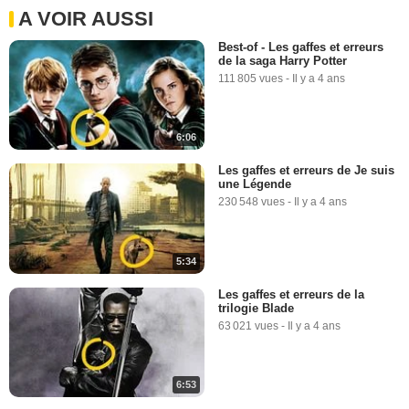
A VOIR AUSSI
Best-of - Les gaffes et erreurs
de la saga Harry Potter
111 805 vues
-
Il y a 4 ans
6:06
Les gaffes et erreurs de Je suis
une Légende
230 548 vues
-
Il y a 4 ans
5:34
Les gaffes et erreurs de la
trilogie Blade
63 021 vues
-
Il y a 4 ans
6:53