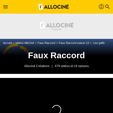
profil
menu
search
Accueil
Vidéos AlloCiné
Faux Raccord
Faux Raccord saison 13
Les gaffes et erreurs de la trilogie Blade
Faux Raccord
Allociné Créations
|
479 vidéos et 16 saisons