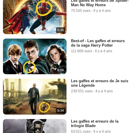
Les gaffes et erreurs de Spider-
Man No Way Home
75 335 vues
-
Il y a 4 ans
5:35
Best-of - Les gaffes et erreurs
de la saga Harry Potter
111 806 vues
-
Il y a 4 ans
6:06
Les gaffes et erreurs de Je suis
une Légende
230 551 vues
-
Il y a 4 ans
5:34
Les gaffes et erreurs de la
trilogie Blade
63 021 vues
-
Il y a 4 ans