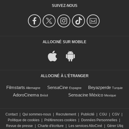
SUIVEZ-NOUS
ALLOCINÉ SUR MOBILE
ALLOCINÉ À L'ÉTRANGER
Filmstarts
SensaCine
Beyazperde
Allemagne
Espagne
Turquie
AdoroCinema
Sensacine México
Brésil
Mexique
Contact
|
Qui sommes-nous
|
Recrutement
|
Publicité
|
CGU
|
CGV
|
Politique de cookies
|
Préférences cookies
|
Données Personnelles
|
Revue de presse
|
Charte d'écriture
|
Les services AlloCiné
|
Gérer Utiq