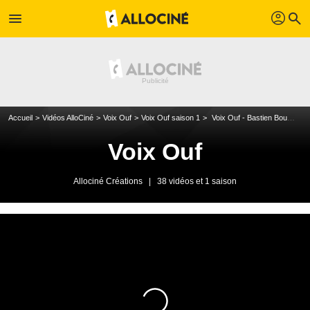
profil
menu
search
Accueil
Vidéos AlloCiné
Voix Ouf
Voix Ouf saison 1
Voix Ouf - Bastien Bourlé - Rencontre avec la voix VF de L'Attaque des Titans
Voix Ouf
Allociné Créations
|
38 vidéos et 1 saison