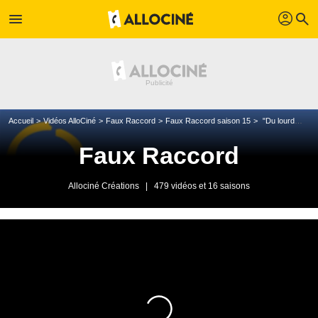
profil
menu
search
Accueil
Vidéos AlloCiné
Faux Raccord
Faux Raccord saison 15
"Du lourd" - Le rap de Michel & Michel
Faux Raccord
Allociné Créations
|
479 vidéos et 16 saisons