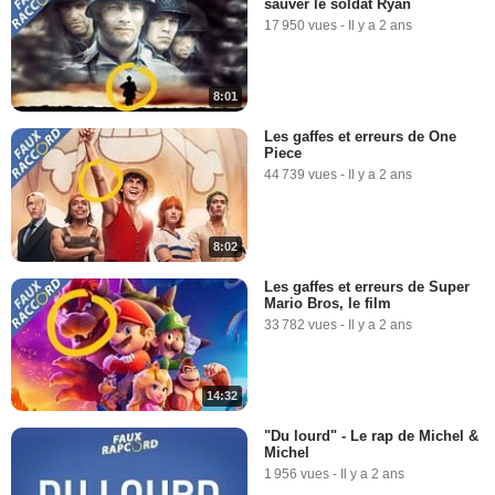
sauver le soldat Ryan
17 950 vues
-
Il y a 2 ans
8:01
Les gaffes et erreurs de One
Piece
44 739 vues
-
Il y a 2 ans
8:02
Les gaffes et erreurs de Super
Mario Bros, le film
33 782 vues
-
Il y a 2 ans
14:32
"Du lourd" - Le rap de Michel &
Michel
1 956 vues
-
Il y a 2 ans