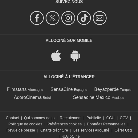
SUIVEZ-NOUS
ALLOCINÉ SUR MOBILE
ALLOCINÉ À L'ÉTRANGER
Filmstarts
SensaCine
Beyazperde
Allemagne
Espagne
Turquie
AdoroCinema
Sensacine México
Brésil
Mexique
Contact
|
Qui sommes-nous
|
Recrutement
|
Publicité
|
CGU
|
CGV
|
Politique de cookies
|
Préférences cookies
|
Données Personnelles
|
Revue de presse
|
Charte d'écriture
|
Les services AlloCiné
|
Gérer Utiq
|
©AlloCiné