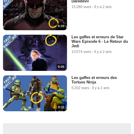
Daredevil
15 280 vues
-
Il y a 2 ans
8:09
Les gaffes et erreurs de Star
Wars Episode 6 - Le Retour du
Jedi
13 074 vues
-
Il y a 2 ans
9:06
Les gaffes et erreurs des
Tortues Ninja
5 202 vues
-
Il y a 2 ans
9:11