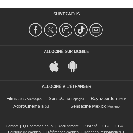
SUIVEZ-NOUS
ALLOCINÉ SUR MOBILE
ALLOCINÉ À L'ÉTRANGER
Filmstarts
SensaCine
Beyazperde
Allemagne
Espagne
Turquie
AdoroCinema
Sensacine México
Brésil
Mexique
Contact
|
Qui sommes-nous
|
Recrutement
|
Publicité
|
CGU
|
CGV
|
Politique de cookies
|
Préférences cookies
|
Données Personnelles
|