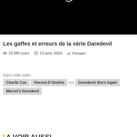
Les gaffes et erreurs de la série Daredevil
15 280 vues
13 janv. 2024
Partager
Dans cette vidéo
Charlie Cox
Vincent D'Onofrio
Daredevil: Born Again
Marvel's Daredevil
A VOIR AUSSI