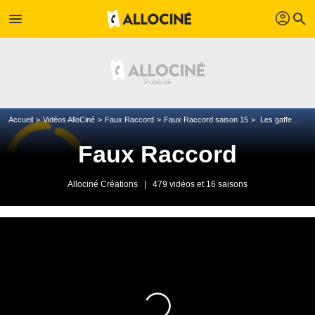
profil
menu
search
Accueil
Vidéos AlloCiné
Faux Raccord
Faux Raccord saison 15
Les gaffes et erreurs de la série Daredevil
Faux Raccord
Allociné Créations
|
479 vidéos et 16 saisons