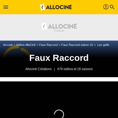
profil
menu
search
Accueil
Vidéos AlloCiné
Faux Raccord
Faux Raccord saison 15
Les gaffes et erreurs de Avatar le dernier maître de l'air
Faux Raccord
Allociné Créations
|
479 vidéos et 16 saisons