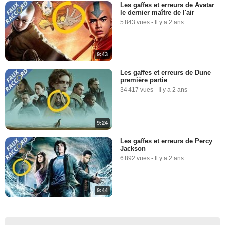
Les gaffes et erreurs de Avatar
le dernier maître de l'air
5 843 vues
-
Il y a 2 ans
9:43
Les gaffes et erreurs de Dune
première partie
34 417 vues
-
Il y a 2 ans
9:24
Les gaffes et erreurs de Percy
Jackson
6 892 vues
-
Il y a 2 ans
9:44