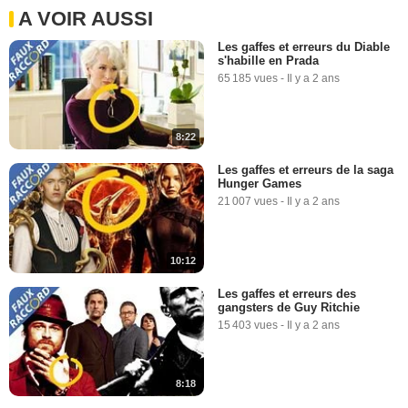
A VOIR AUSSI
Les gaffes et erreurs du Diable
s'habille en Prada
65 185 vues
-
Il y a 2 ans
8:22
Les gaffes et erreurs de la saga
Hunger Games
21 007 vues
-
Il y a 2 ans
10:12
Les gaffes et erreurs des
gangsters de Guy Ritchie
15 403 vues
-
Il y a 2 ans
8:18