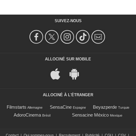
SUIVEZ-NOUS
ALLOCINÉ SUR MOBILE
ALLOCINÉ À L'ÉTRANGER
Filmstarts
SensaCine
Beyazperde
Allemagne
Espagne
Turquie
AdoroCinema
Sensacine México
Brésil
Mexique
Contact
|
Qui sommes-nous
|
Recrutement
|
Publicité
|
CGU
|
CGV
|