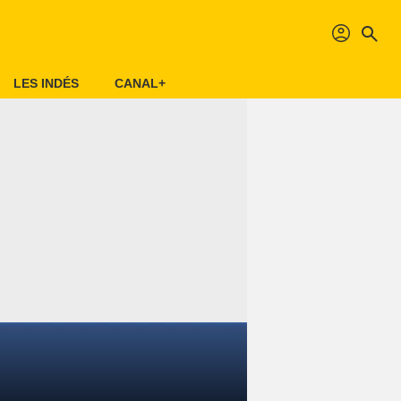
profil
search
LES INDÉS
CANAL+