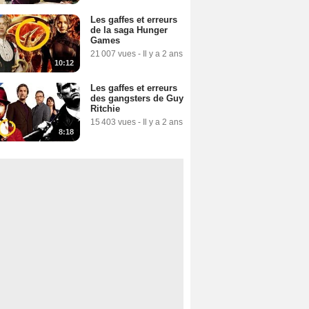
Les gaffes et erreurs
de la saga Hunger
Games
21 007 vues
-
Il y a 2 ans
10:12
Les gaffes et erreurs
des gangsters de Guy
Ritchie
15 403 vues
-
Il y a 2 ans
8:18