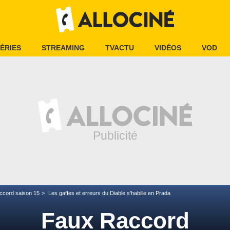
ÉRIES
STREAMING
TVACTU
VIDÉOS
VOD
ccord saison 15
Les gaffes et erreurs du Diable s'habille en Prada
Faux Raccord