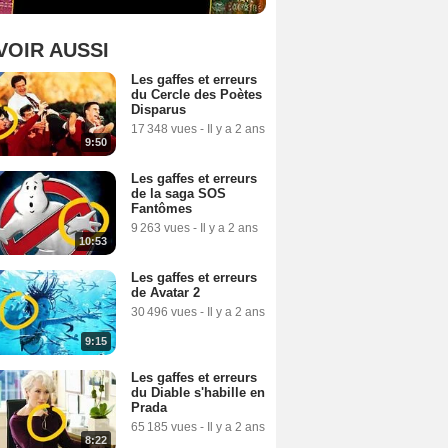
VOIR AUSSI
Les gaffes et erreurs
du Cercle des Poètes
Disparus
17 348 vues
-
Il y a 2 ans
9:50
Les gaffes et erreurs
de la saga SOS
Fantômes
9 263 vues
-
Il y a 2 ans
10:53
Les gaffes et erreurs
de Avatar 2
30 496 vues
-
Il y a 2 ans
9:15
Les gaffes et erreurs
du Diable s'habille en
Prada
65 185 vues
-
Il y a 2 ans
8:22