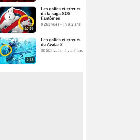
Les gaffes et erreurs
de la saga SOS
Fantômes
9 263 vues
-
Il y a 2 ans
10:53
Les gaffes et erreurs
de Avatar 2
30 502 vues
-
Il y a 2 ans
9:15