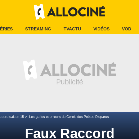
ÉRIES
STREAMING
TVACTU
VIDÉOS
VOD
ccord saison 15
Les gaffes et erreurs du Cercle des Poètes Disparus
Faux Raccord