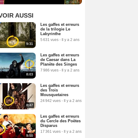
VOIR AUSSI
Les gaffes et erreurs
de la trilogie Le
Labyrinthe
5 631 vues
-
Il y a 2 ans
9:31
Les gaffes et erreurs
de Caesar dans La
Planète des Singes
7 986 vues
-
Il y a 2 ans
8:03
Les gaffes et erreurs
des Trois
Mousquetaires
24 942 vues
-
Il y a 2 ans
8:47
Les gaffes et erreurs
du Cercle des Poètes
Disparus
17 361 vues
-
Il y a 2 ans
9:50