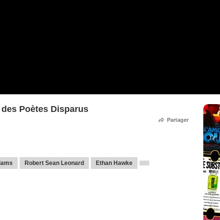
e des Poètes Disparus
Partager
liams
Robert Sean Leonard
Ethan Hawke