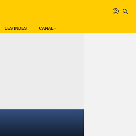
profil
search
LES INDÉS
CANAL+