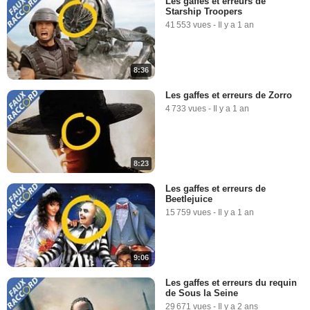
Les gaffes et erreurs de
Starship Troopers
41 553 vues
-
Il y a 1 an
8:36
Les gaffes et erreurs de Zorro
4 733 vues
-
Il y a 1 an
8:23
Les gaffes et erreurs de
Beetlejuice
15 759 vues
-
Il y a 1 an
9:06
Les gaffes et erreurs du requin
de Sous la Seine
29 671 vues
-
Il y a 2 ans