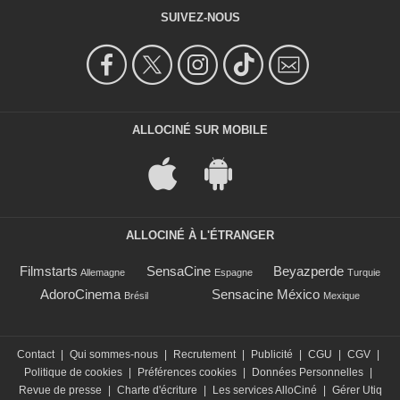
SUIVEZ-NOUS
ALLOCINÉ SUR MOBILE
ALLOCINÉ À L'ÉTRANGER
Filmstarts
SensaCine
Beyazperde
Allemagne
Espagne
Turquie
AdoroCinema
Sensacine México
Brésil
Mexique
Contact
|
Qui sommes-nous
|
Recrutement
|
Publicité
|
CGU
|
CGV
|
Politique de cookies
|
Préférences cookies
|
Données Personnelles
|
Revue de presse
|
Charte d'écriture
|
Les services AlloCiné
|
Gérer Utiq