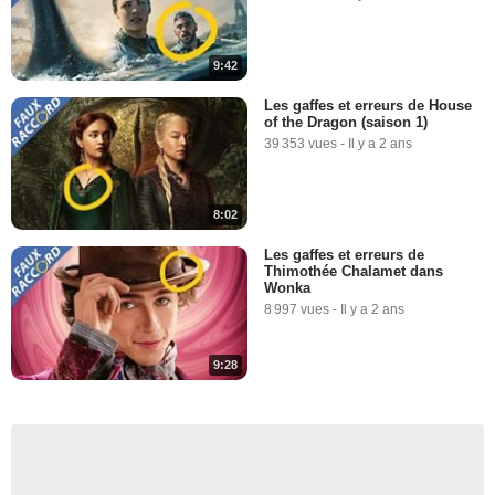
9:42
Les gaffes et erreurs de House
of the Dragon (saison 1)
39 353 vues
-
Il y a 2 ans
8:02
Les gaffes et erreurs de
Thimothée Chalamet dans
Wonka
8 997 vues
-
Il y a 2 ans
9:28