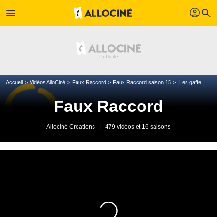
profil
menu
search
Accueil
Vidéos AlloCiné
Faux Raccord
Faux Raccord saison 15
Les gaffes et erreurs du requin de Sous la Seine
Faux Raccord
Allociné Créations
|
479 vidéos et 16 saisons