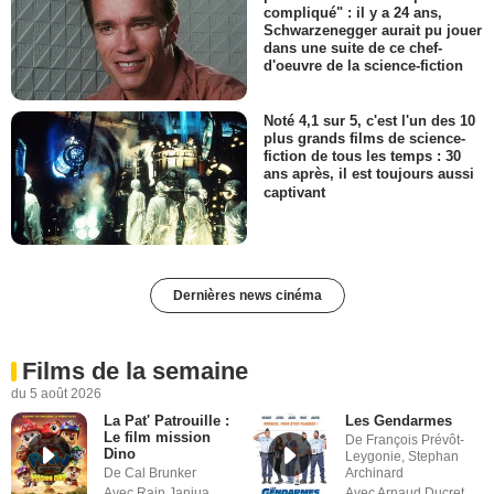
compliqué" : il y a 24 ans,
Schwarzenegger aurait pu jouer
dans une suite de ce chef-
d'oeuvre de la science-fiction
Noté 4,1 sur 5, c'est l'un des 10
plus grands films de science-
fiction de tous les temps : 30
ans après, il est toujours aussi
captivant
Dernières news cinéma
Films de la semaine
du 5 août 2026
La Pat' Patrouille :
Les Gendarmes
Le film mission
De François Prévôt-
Dino
Leygonie, Stephan
De Cal Brunker
Archinard
Avec Rain Janjua,
Avec Arnaud Ducret,