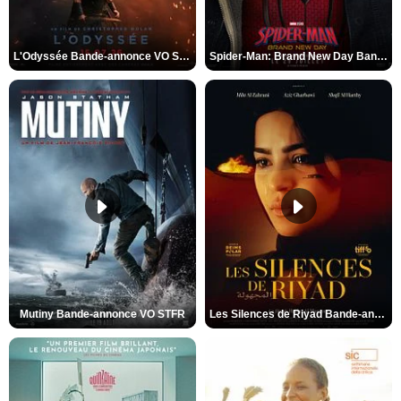
L'Odyssée Bande-annonce VO STFR
Spider-Man: Brand New Day Bande-annonce VO STFR
Mutiny Bande-annonce VO STFR
Les Silences de Riyad Bande-annonce VO STFR