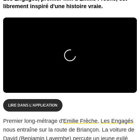
librement inspiré d'une histoire vraie.
LIRE DANS L'APPLICATION
Premier long-métrage d'
Emilie Frèche
,
Les Engagés
nous entraîne sur la route de Briançon. La voiture de
David (
Benjamin Lavernhe
) percute un jeune exilé