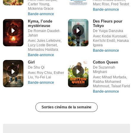
Carter Young,
Marc Riso, Fred Testot
Mckenna Grace
Bande-annonce
Bande-annonce
Kyma, l’onde
Des Fleurs pour
mystérieuse
Tokyo
De Romain Daudet-
De Yuiga Danzuka
Jahan
Avec Kodai Kurosaki,
Avec Jules Lefebvre,
Ken'ichi Endô, Haruka
Lucy Loste Berset,
Igawa
Mamadou Haïdara
Bande-annonce
Bande-annonce
Girl
Cotton Queen
De Shu Qi
De Suzannah
Mirghani
Avec Roy Chiu, Esther
Liu, Yu-Fei Lai
Avec Mihad Murtada,
Rabha Mohamed
Bande-annonce
Mahmoud, Talaat Farid
Bande-annonce
Sorties cinéma de la semaine