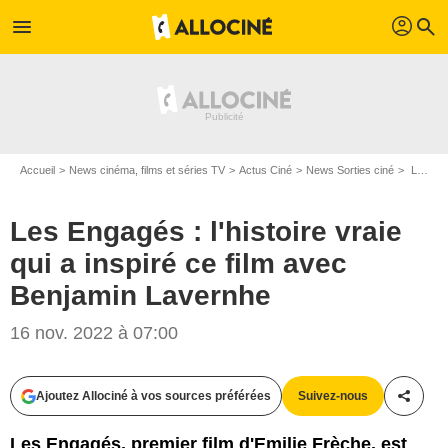
profil
menu
search
Accueil
News cinéma, films et séries TV
Actus Ciné
News Sorties ciné
Les Engagés : l'histoire vraie qui a inspiré ce film avec Benjamin Lavernhe
Les Engagés : l'histoire vraie
qui a inspiré ce film avec
Benjamin Lavernhe
16 nov. 2022 à 07:00
Ajoutez Allociné à vos sources préférées
Suivez-nous
Partag
Les Engagés, premier film d'Emilie Frèche, est