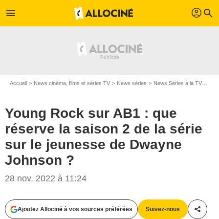
profil
menu
search
Accueil
News cinéma, films et séries TV
News séries
News Séries à la TV
Youn
Young Rock sur AB1 : que
réserve la saison 2 de la série
sur le jeunesse de Dwayne
Johnson ?
28 nov. 2022 à 11:24
Ajoutez Allociné à vos sources préférées
Suivez-nous
Partag