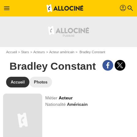
profil
menu
search
Accueil
Stars
Acteurs
Acteur américain
Bradley Constant
Bradley Constant
Accueil
Photos
Métier
Acteur
Nationalité
Américain