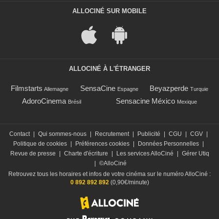
ALLOCINÉ SUR MOBILE
ALLOCINÉ À L'ÉTRANGER
Filmstarts
SensaCine
Beyazperde
Allemagne
Espagne
Turquie
AdoroCinema
Sensacine México
Brésil
Mexique
Contact
|
Qui sommes-nous
|
Recrutement
|
Publicité
|
CGU
|
CGV
|
Politique de cookies
|
Préférences cookies
|
Données Personnelles
|
Revue de presse
|
Charte d'écriture
|
Les services AlloCiné
|
Gérer Utiq
|
©AlloCiné
Retrouvez tous les horaires et infos de votre cinéma sur le numéro AlloCiné :
0 892 892 892
(0,90€/minute)