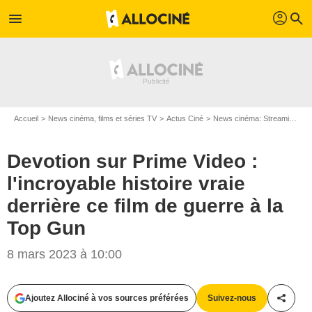
profil
menu
search
Accueil
News cinéma, films et séries TV
Actus Ciné
News cinéma: Streaming
D
Devotion sur Prime Video :
l'incroyable histoire vraie
derrière ce film de guerre à la
Top Gun
8 mars 2023 à 10:00
Ajoutez Allociné à vos sources préférées
Suivez-nous
Partag