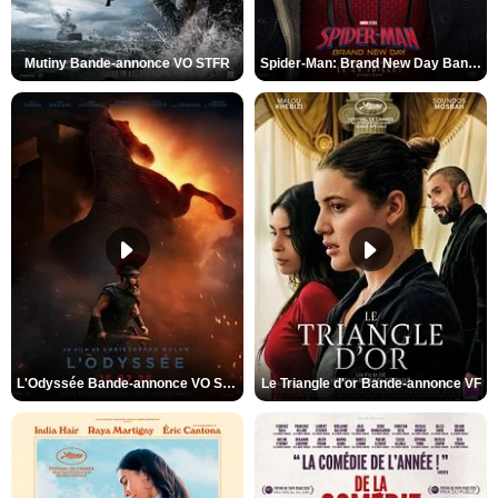
Mutiny Bande-annonce VO STFR
Spider-Man: Brand New Day Bande-annonce VO STFR
L'Odyssée Bande-annonce VO STFR
Le Triangle d'or Bande-annonce VF