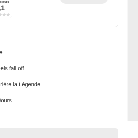
ateurs
,1
e
ls fall off
rière la Légende
Jours