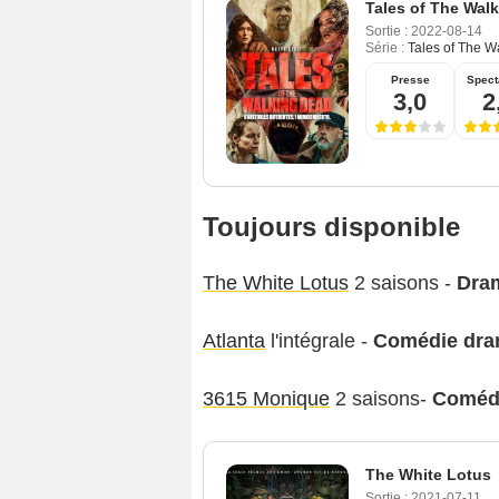
Tales of The Wal
Sortie :
2022-08-14
Série :
Tales of The W
Presse
Spect
3,0
2
Toujours disponible
The White Lotus
2 saisons -
Dra
Atlanta
l'intégrale -
Comédie dra
3615 Monique
2 saisons-
Coméd
The White Lotus
Sortie :
2021-07-11