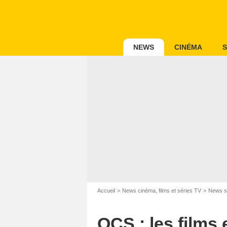
NEWS
CINÉMA
S
Accueil
News cinéma, films et séries TV
News s
OCS : les films 