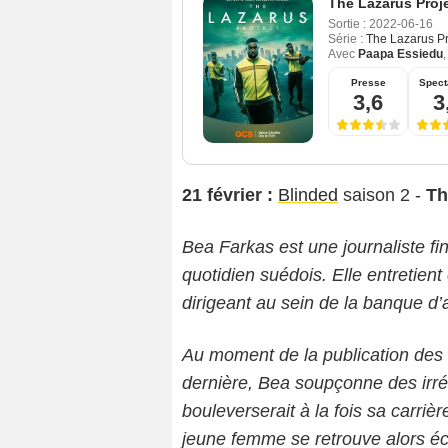
The Lazarus Proj
Sortie :
2022-06-16
Série :
The Lazarus Pr
Avec
Paapa Essiedu
Presse
Spect
3,6
3
21 février :
Blinded
saison 2 -
Th
Bea Farkas est une journaliste fi
quotidien suédois. Elle entretien
dirigeant au sein de la banque d’
Au moment de la publication des r
dernière, Bea soupçonne des irrég
bouleverserait à la fois sa carriè
jeune femme se retrouve alors éc