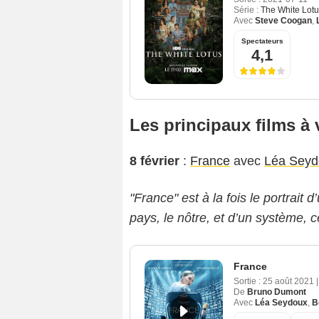
Série :
The White Lot
Avec
Steve Coogan
,
Spectateurs
4,1
Les principaux films à 
8 février
:
France
avec
Léa Seyd
"France" est à la fois le portrait 
pays, le nôtre, et d’un système, 
France
Sortie :
25 août 2021
|
De
Bruno Dumont
Avec
Léa Seydoux
,
B