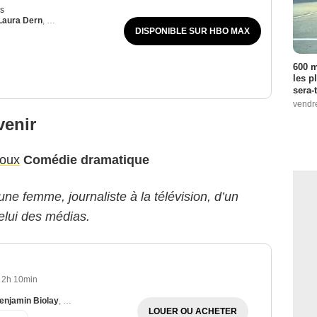
us
Laura Dern
,
Vincent Cassel
DISPONIBLE SUR HBO MAX
600 m
les p
sera-
vendr
venir
oux
Comédie dramatique
d’une femme, journaliste à la télévision, d’un
celui des médias.
2h 10min
enjamin Biolay
,
Juliane Köhler
LOUER OU ACHETER