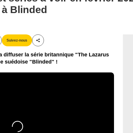
 à Blinded
Suivez-nous
Partager cet article
a diffuser la série britannique "The Lazarus
ie suédoise "Blinded" !