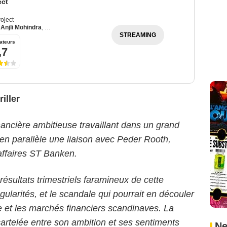
ect
oject
,
Anjli Mohindra
,
Rudi Dharmalingam
STREAMING
ateurs
,7
riller
nancière ambitieuse travaillant dans un grand
t en parallèle une liaison avec Peder Rooth,
affaires ST Banken.
ésultats trimestriels faramineux de cette
ularités, et le scandale qui pourrait en découler
re et les marchés financiers scandinaves. La
artelée entre son ambition et ses sentiments
Ne