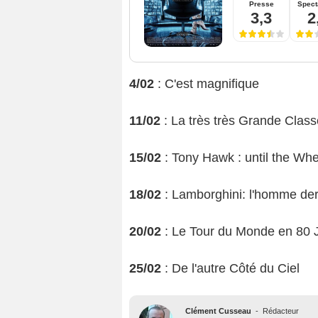
Presse
Spect
3,3
2
4/02
: C'est magnifique
11/02
: La très très Grande Class
15/02
: Tony Hawk : until the Whee
18/02
: Lamborghini: l'homme der
20/02
: Le Tour du Monde en 80 
25/02
: De l'autre Côté du Ciel
Clément Cusseau
-
Rédacteur