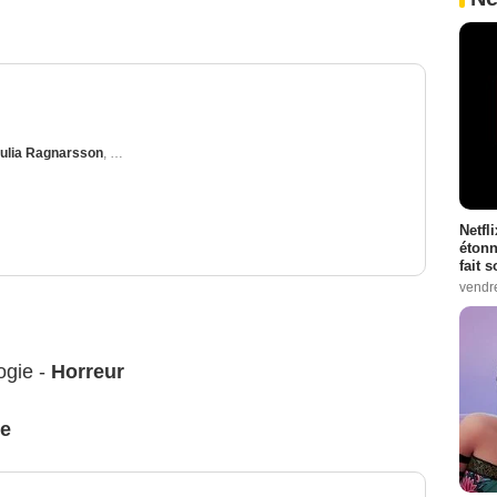
ulia Ragnarsson
,
Albin Grenholm
Netfl
étonn
fait 
vendr
ogie -
Horreur
e