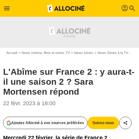
profil
menu
search
Accueil
News cinéma, films et séries TV
News séries
News Séries à la TV
L'Ab
L'Abîme sur France 2 : y aura-t-
il une saison 2 ? Sara
Mortensen répond
22 févr. 2023 à 18:00
Ajoutez Allociné à vos sources préférées
Suivez-nous
Partag
Mercredi 22 février, la série de France 2