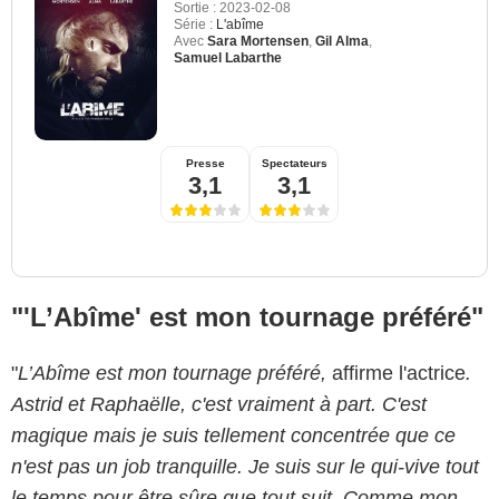
Sortie :
2023-02-08
Série :
L'abîme
Avec
Sara Mortensen
,
Gil Alma
,
Samuel Labarthe
Presse
Spectateurs
3,1
3,1
"'L’Abîme' est mon tournage préféré"
"
L’Abîme est mon tournage préféré,
affirme l'actrice
.
Astrid et Raphaëlle, c'est vraiment à part. C'est
magique mais je suis tellement concentrée que ce
n'est pas un job tranquille. Je suis sur le qui-vive tout
le temps pour être sûre que tout suit. Comme mon