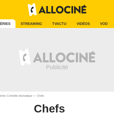
ÉRIES
STREAMING
TVACTU
VIDÉOS
VOD
éries Comédie dramatique
Chefs
Chefs