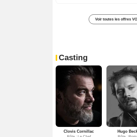
Voir toutes les offres V
Casting
Clovis Cornillac
Hugo Bec
Rôle : Le Chef
Rôle : Rom