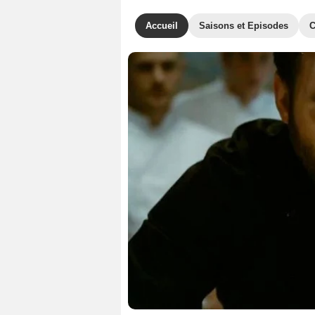
Accueil
Saisons et Episodes
C