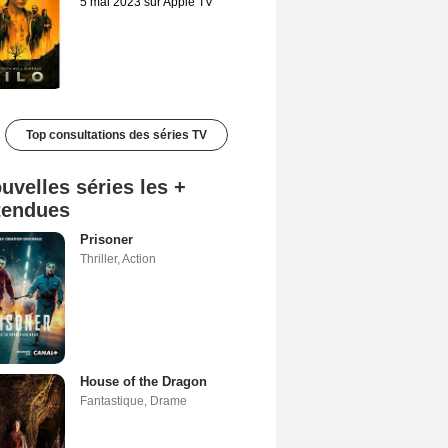
5 mai 2023 sur Apple TV
Top consultations des séries TV
uvelles séries les +
tendues
Prisoner
Thriller
,
Action
House of the Dragon
Fantastique
,
Drame