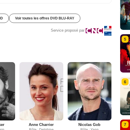
OD
Voir toutes les offres DVD BLU-RAY
Service proposé par
5
6
7
ker
Anne Charrier
Nicolas Gob
ain
Rôle : Delphine
Rôle : Yann