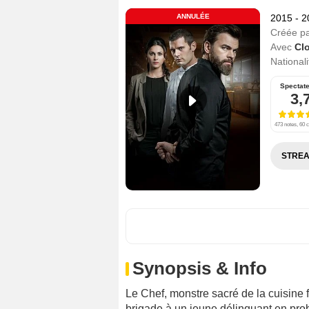
ANNULÉE
2015 - 
Créée p
Avec
Clo
Nationali
Spectat
3,
473 notes, 60 c
STREA
Synopsis & Info
Le Chef, monstre sacré de la cuisine
brigade à un jeune délinquant en pr