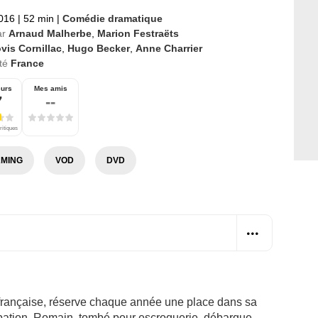
2016
|
52 min
|
Comédie dramatique
ar
Arnaud Malherbe
,
Marion Festraëts
vis Cornillac
,
Hugo Becker
,
Anne Charrier
té
France
eurs
Mes amis
7
--
ritiques
MING
VOD
DVD
 française, réserve chaque année une place dans sa
obation. Romain, tombé pour escroquerie, débarque