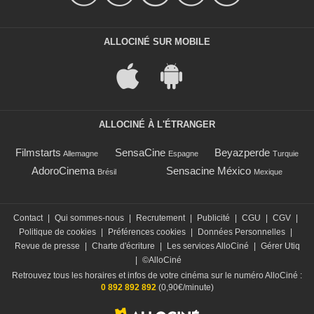
ALLOCINÉ SUR MOBILE
ALLOCINÉ À L'ÉTRANGER
Filmstarts
SensaCine
Beyazperde
Allemagne
Espagne
Turquie
AdoroCinema
Sensacine México
Brésil
Mexique
Contact
|
Qui sommes-nous
|
Recrutement
|
Publicité
|
CGU
|
CGV
|
Politique de cookies
|
Préférences cookies
|
Données Personnelles
|
Revue de presse
|
Charte d'écriture
|
Les services AlloCiné
|
Gérer Utiq
|
©AlloCiné
Retrouvez tous les horaires et infos de votre cinéma sur le numéro AlloCiné :
0 892 892 892
(0,90€/minute)