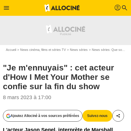
profil
menu
search
Accueil
News cinéma, films et séries TV
News séries
News séries: Que sont-ils devenus ?
"Je m'ennuyais" : cet acteur
d'How I Met Your Mother se
confie sur la fin du show
8 mars 2023 à 17:00
Ajoutez Allociné à vos sources préférées
Suivez-nous
Partag
L'acteur Jason Segel, interprète de Marshall