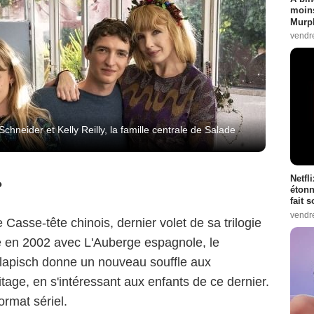
moins
Murph
vendr
neider et Kelly Reilly, la famille centrale de Salade
Netfl
?
étonn
fait 
vendr
e Casse-tête chinois, dernier volet de sa trilogie
ée en 2002 avec L'Auberge espagnole, le
 Klapisch donne un nouveau souffle aux
itage, en s'intéressant aux enfants de ce dernier.
ormat sériel.