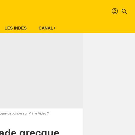
profil
search
LES INDÉS
CANAL+
cque disponible sur Prime Video ?
lade grecque