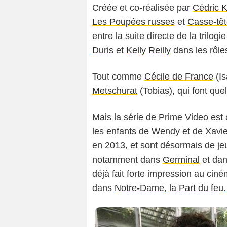
Créée et co-réalisée par
Cédric K
Les Poupées russes
et
Casse-têt
entre la suite directe de la trilog
Duris
et
Kelly Reilly
dans les rôle
Tout comme
Cécile de France
(Is
Metschurat
(Tobias), qui font que
Mais la série de Prime Video est a
les enfants de Wendy et de Xavier,
en 2013, et sont désormais de je
notamment dans
Germinal
et da
déjà fait forte impression au ci
dans
Notre-Dame, la Part du feu
.