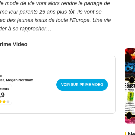
de mode de vie vont alors rendre le partage de
me leur parents 25 ans plus tôt, ils vont se
vec des jeunes issus de toute l’Europe. Une vie
aider à se rapprocher…
Prime Video
ue
der
,
Megan Northam
,
Romain Duris
VOIR SUR PRIME VIDEO
ateurs
,9
Ne