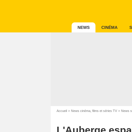
NEWS
CINÉMA
S
Accueil
News cinéma, films et séries TV
News s
L'Auberge espag