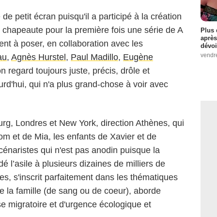
e petit écran puisqu'il a participé à la création
h chapeaute pour la première fois une série de A
Plus 
après
nt à poser, en collaboration avec les
dévoi
vendr
au
,
Agnès Hurstel
,
Paul Madillo
,
Eugène
on regard toujours juste, précis, drôle et
urd'hui, qui n'a plus grand-chose à voir avec
rg, Londres et New York, direction Athènes, qui
om et de Mia, les enfants de Xavier et de
énaristes qui n'est pas anodin puisque la
é l’asile à plusieurs dizaines de milliers de
, s'inscrit parfaitement dans les thématiques
e la famille (de sang ou de coeur), aborde
se migratoire et d'urgence écologique et