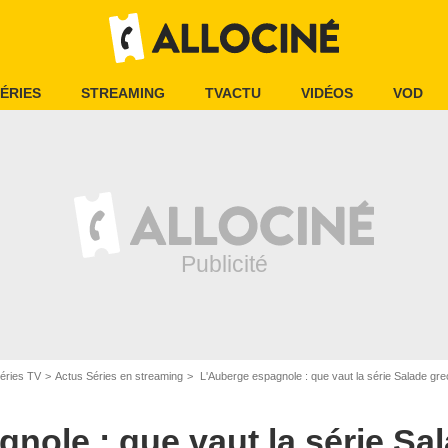
ÉRIES
STREAMING
TVACTU
VIDÉOS
VOD
éries TV
Actus Séries en streaming
L'Auberge espagnole : que vaut la série Salade gre
nole : que vaut la série Sa