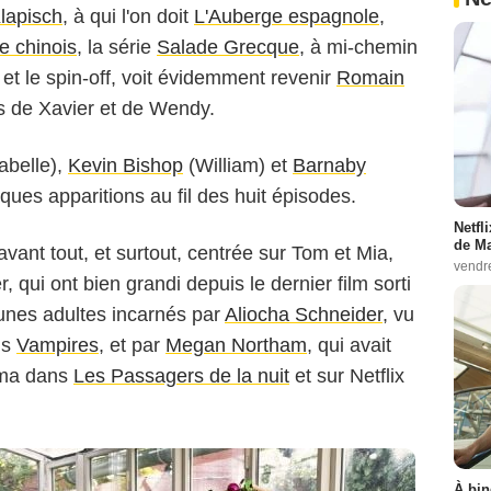
lapisch
, à qui l'on doit
L'Auberge espagnole
,
e chinois
, la série
Salade Grecque
, à mi-chemin
ie et le spin-off, voit évidemment revenir
Romain
s de Xavier et de Wendy.
abelle),
Kevin Bishop
(William) et
Barnaby
Jérôme Plon
lques apparitions au fil des huit épisodes.
Netfl
de Ma
vant tout, et surtout, centrée sur Tom et Mia,
vendr
 qui ont bien grandi depuis le dernier film sorti
unes adultes incarnés par
Aliocha Schneider
, vu
ns
Vampires
, et par
Megan Northam
, qui avait
néma dans
Les Passagers de la nuit
et sur Netflix
À bin