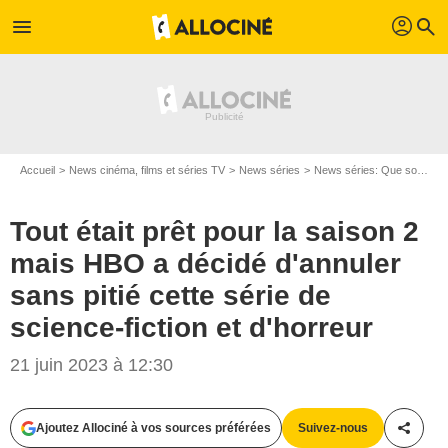
profil
menu
search
Accueil
News cinéma, films et séries TV
News séries
News séries: Que sont-ils devenus ?
Tout était prêt pour la saison 2
mais HBO a décidé d'annuler
sans pitié cette série de
science-fiction et d'horreur
21 juin 2023 à 12:30
Ajoutez Allociné à vos sources préférées
Suivez-nous
Partag