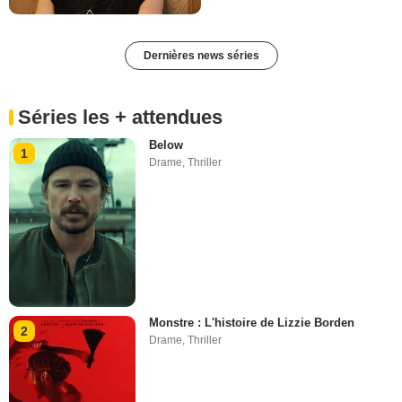
Dernières news séries
Séries les + attendues
Below
1
Drame
,
Thriller
Monstre : L'histoire de Lizzie Borden
2
Drame
,
Thriller