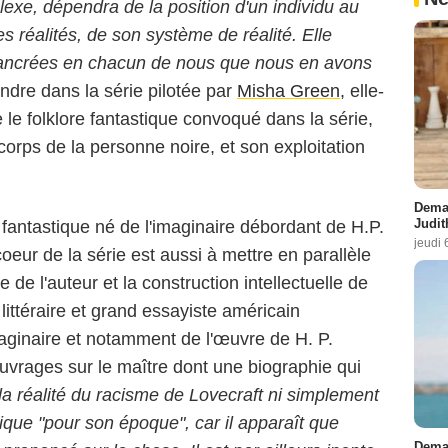
lexe, dépendra de la position d'un individu au
s réalités, de son système de réalité. Elle
 ancrées en chacun de nous que nous en avons
ndre dans la série pilotée par
Misha Green
, elle-
le folklore fantastique convoqué dans la série,
 corps de la personne noire, et son exploitation
Demai
Judit
 fantastique né de l'imaginaire débordant de H.P.
jeudi 
coeur de la série est aussi à mettre en parallèle
e de l'auteur et la construction intellectuelle de
e littéraire et grand essayiste américain
imaginaire et notamment de l'œuvre de H. P.
uvrages sur le maître dont une biographie qui
la réalité du racisme de Lovecraft ni simplement
pique "pour son époque", car il apparaît que
Demai