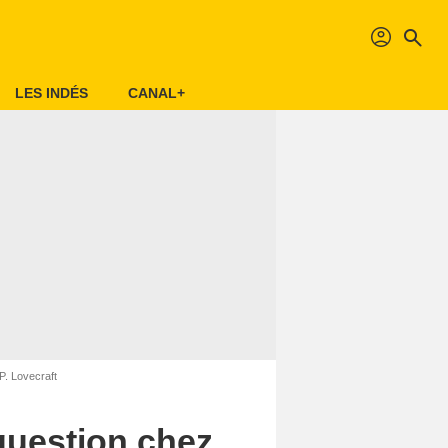
profil
search
LES INDÉS
CANAL+
P. Lovecraft
question chez