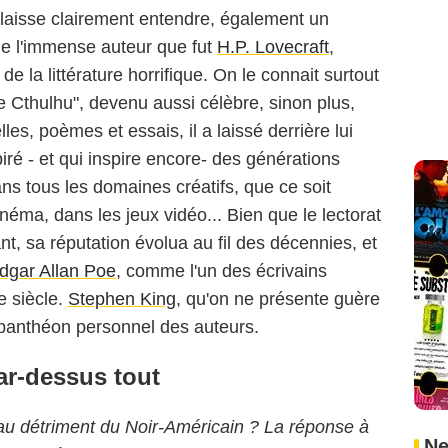
 laisse clairement entendre, également un
de l'immense auteur que fut
H.P. Lovecraft
,
e la littérature horrifique. On le connait surtout
 Cthulhu", devenu aussi célèbre, sinon plus,
es, poèmes et essais, il a laissé derrière lui
iré - et qui inspire encore- des générations
dans tous les domaines créatifs, que ce soit
éma, dans les jeux vidéo... Bien que le lectorat
ant, sa réputation évolua au fil des décennies, et
dgar Allan Poe
, comme l'un des écrivains
e siècle.
Stephen King
, qu'on ne présente guère
 panthéon personnel des auteurs.
r-dessus tout
l au détriment du Noir-Américain ? La réponse à
Ne