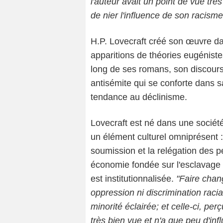
l'auteur avait un point de vue très
de nier l'influence de son racism
H.P. Lovecraft créé son œuvre da
apparitions de théories eugéniste
long de ses romans, son discours 
antisémite qui se conforte dans 
tendance au déclinisme.
Lovecraft est né dans une sociét
un élément culturel omniprésent : 
soumission et la relégation des 
économie fondée sur l'esclavage d
est institutionnalisée.
"Faire chan
oppression ni discrimination raci
minorité éclairée; et celle-ci, pe
très bien vue et n'a que peu d'inf