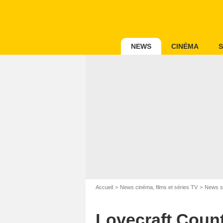
NEWS
CINÉMA
S
Accueil
News cinéma, films et séries TV
News s
Lovecraft Count