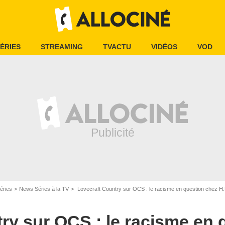
ÉRIES
STREAMING
TVACTU
VIDÉOS
VOD
éries
News Séries à la TV
Lovecraft Country sur OCS : le racisme en question chez H.
HBO
ry sur OCS : le racisme en 