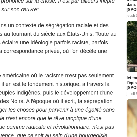
 prononcé sur la chose. Il est par ailleurs inepte
dans 
e sur son œuvre".
[SPO
jeudi 
ns un contexte de ségrégation raciale et des
s au tournant du siècle aux États-Unis. Toute au
éclaire une idéologie parfois raciste, parfois
sa correspondance privée, où l'on décèle une
é américaine où le racisme n'est pas seulement
Ici t
l'épi
il en est le fondement historique, à travers la
[SPO
peuples indigènes, puis le développement d'une
jeudi 
es Noirs. A l'époque où il écrit, la ségrégation
ger les choses pour parvenir à une égalité sans
ale n'est encore que le rêve utopique d'une
rçue comme radicale et révolutionnaire, n'est pas
luence, que ce soit au sein d'une bourgeoisie