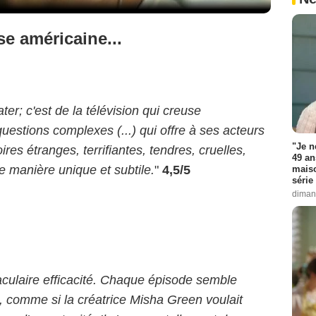
e américaine...
ter; c'est de la télévision qui creuse
estions complexes (...) qui offre à ses acteurs
"Je n
ires étranges, terrifiantes, tendres, cruelles,
49 an
e manière unique et subtile.
"
4,5/5
maiso
série 
diman
culaire efficacité. Chaque épisode semble
, comme si la créatrice Misha Green voulait