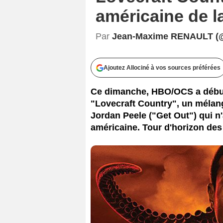
américaine de la
Par
Jean-Maxime RENAULT (
Ajoutez Allociné à vos sources préférées
Ce dimanche, HBO/OCS a débuté 
"Lovecraft Country", un mélang
Jordan Peele ("Get Out") qui n
américaine. Tour d'horizon des 