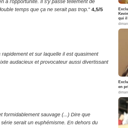
 en a l'opportunité. Il s'y passe tellement de
 double temps que ça ne serait pas trop.
"
4,5/5
Exclu
Kevin
qui i
diman
 rapidement et sur laquelle il est quasiment
mixte audacieux et provocateur aussi divertissant
Exclu
en pr
diman
 et formidablement sauvage (...) Dire que
e série serait un euphémisme. En dehors du