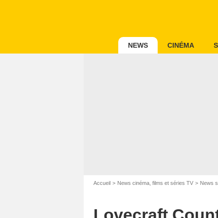
NEWS
CINÉMA
S
Accueil
News cinéma, films et séries TV
News s
Lovecraft Count