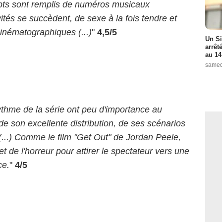
ipts sont remplis de numéros musicaux
ités se succèdent, de sexe à la fois tendre et
cinématographiques (...)
"
4,5/5
Un Si
arrêt
au 14
samed
thme de la série ont peu d'importance au
e de son excellente distribution, de ses scénarios
 (...) Comme le film "Get Out" de Jordan Peele,
et de l'horreur pour attirer le spectateur vers une
ce.
"
4/5