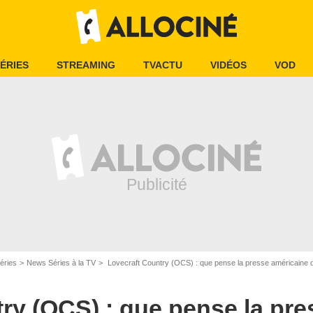
ÉRIES
STREAMING
TVACTU
VIDÉOS
VOD
éries
News Séries à la TV
Lovecraft Country (OCS) : que pense la presse américaine de 
ry (OCS) : que pense la pre