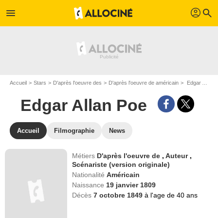
profil
menu
search
Accueil
Stars
D'après l'oeuvre des
D'après l'oeuvre de américain
Edgar Allan Poe
Edgar Allan Poe
Accueil
Filmographie
News
Métiers
D'après l'oeuvre de
,
Auteur
,
Scénariste (version originale)
Nationalité
Américain
Naissance
19 janvier 1809
Décès
7 octobre 1849
à l'age de 40 ans