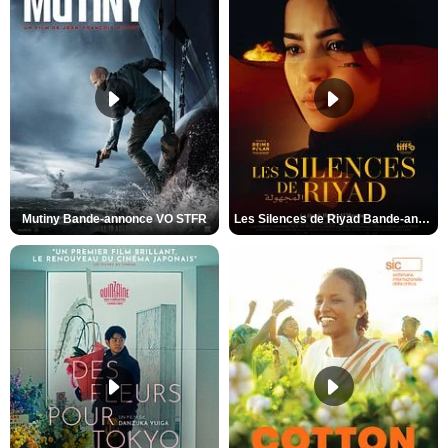
Mutiny Bande-annonce VO STFR
Les Silences de Riyad Bande-annonce VO STFR