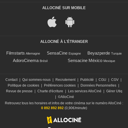
ALLOCINÉ SUR MOBILE
ALLOCINÉ À L'ÉTRANGER
Filmstarts
SensaCine
Beyazperde
Allemagne
Espagne
Turquie
AdoroCinema
Sensacine México
Brésil
Mexique
Contact
|
Qui sommes-nous
|
Recrutement
|
Publicité
|
CGU
|
CGV
|
Politique de cookies
|
Préférences cookies
|
Données Personnelles
|
Revue de presse
|
Charte d'écriture
|
Les services AlloCiné
|
Gérer Utiq
|
©AlloCiné
Retrouvez tous les horaires et infos de votre cinéma sur le numéro AlloCiné :
0 892 892 892
(0,90€/minute)