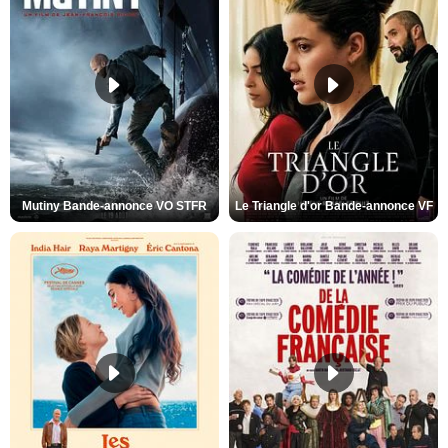
Mutiny Bande-annonce VO STFR
Le Triangle d'or Bande-annonce VF