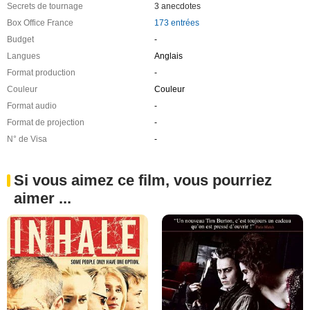
Secrets de tournage
3 anecdotes
Box Office France
173 entrées
Budget
-
Langues
Anglais
Format production
-
Couleur
Couleur
Format audio
-
Format de projection
-
N° de Visa
-
Si vous aimez ce film, vous pourriez
aimer ...