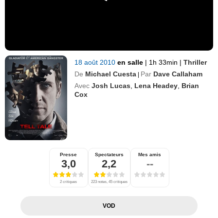
18 août 2010
en salle
|
1h 33min
|
Thriller
De
Michael Cuesta
Par
Dave Callaham
|
Avec
Josh Lucas
,
Lena Headey
,
Brian
Cox
Presse
Spectateurs
Mes amis
3,0
2,2
--
2 critiques
223 notes, 45 critiques
VOD